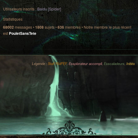
Utilisateurs inscrits :
Baidu [Spider]
Statistiques
68002
messages •
1808
sujets •
636
membres • Notre membre le plus récent
est
PouletSansTete
Légende :
Staff RIdPEF
,
Essplorateur accompli
,
Esscaladeurs
,
Initiés