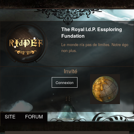
The Royal I.d.P. Essploring
Fundation
Le monde n'a pas de limites. Notre égo
non plus.
Invité
Connexion
SITE
FORUM