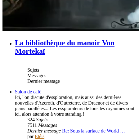
La bibliothèque du manoir Von
Mortekaï
Sujets
Messages
Dernier message
Salon de café
Ici, l'on discute d'essploration, mais aussi des dernières
nouvelles d'Azeroth, d'Outreterre, de Draenor et de divers
plans parallèles... Les essplorateurs de tous les royaumes sont
ici, alors attention à votre standing !
324
Sujets
7511
Messages
Dernier message
Re: Sous la surface de World …
par
Eléïs