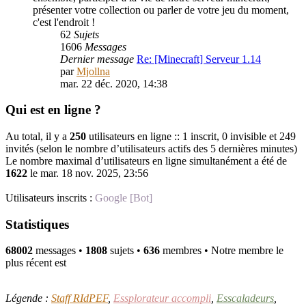
présenter votre collection ou parler de votre jeu du moment,
c'est l'endroit !
62
Sujets
1606
Messages
Dernier message
Re: [Minecraft] Serveur 1.14
par
Mjollna
mar. 22 déc. 2020, 14:38
Qui est en ligne ?
Au total, il y a
250
utilisateurs en ligne :: 1 inscrit, 0 invisible et 249
invités (selon le nombre d’utilisateurs actifs des 5 dernières minutes)
Le nombre maximal d’utilisateurs en ligne simultanément a été de
1622
le mar. 18 nov. 2025, 23:56
Utilisateurs inscrits :
Google [Bot]
Statistiques
68002
messages •
1808
sujets •
636
membres • Notre membre le
plus récent est
PouletSansTete
Légende :
Staff RIdPEF
,
Essplorateur accompli
,
Esscaladeurs
,