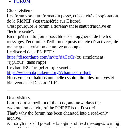
FORUM
Chers visiteurs,
Les forums sont un format du passé, et l'activité d'essploration
de la RIdPEF s'est transférée sur Discord.
C'est pourquoi le forum a dorénavant le statut d'archive en
"lecture seule".
Bien qu'il soit toujours possible de se logguer et de lire les
messages, l'écriture et l'édition de posts ont été désactivées, de
même que la création de nouveau compte.
Le discord de la RIdPEF :
https://discordapp.com/invite/rjgCcCr
(ou simplement
"rjgCcCr" dans l'app)
Le chan IRC #ridpef sur quakenet :
https://webchat.quakenet.org/?channels=ridpef
Nous vous souhaitons une belle essploration des archives et
bienvenue sur Discord / IRC
Dear visitors,
Forums are a medium of the past, and nowadays the
essploration activity of the RIdPEF is on Discord.
That's why the forum has been changed into a read-only
archive.
Although it is still possible to login and read messages, writing