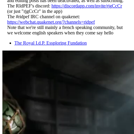
and editing posts has been deactivated, as well as subscribing.
The RIdPEF's discord:
https://discordapp.com/invite/rjgCcCr
(or just "rjgCcCr" in the app)
The #ridpef IRC channel on quakenet:
https://webchat.quakenet.org/?channels=ridpef
Note that we're still mainly a french speaking community, but
we welcome english speakers when they come say hello
The Royal I.d.P. Essploring Fundation