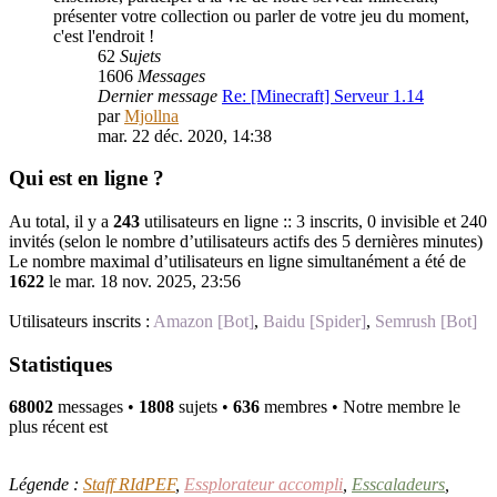
présenter votre collection ou parler de votre jeu du moment,
c'est l'endroit !
62
Sujets
1606
Messages
Dernier message
Re: [Minecraft] Serveur 1.14
par
Mjollna
mar. 22 déc. 2020, 14:38
Qui est en ligne ?
Au total, il y a
243
utilisateurs en ligne :: 3 inscrits, 0 invisible et 240
invités (selon le nombre d’utilisateurs actifs des 5 dernières minutes)
Le nombre maximal d’utilisateurs en ligne simultanément a été de
1622
le mar. 18 nov. 2025, 23:56
Utilisateurs inscrits :
Amazon [Bot]
,
Baidu [Spider]
,
Semrush [Bot]
Statistiques
68002
messages •
1808
sujets •
636
membres • Notre membre le
plus récent est
PouletSansTete
Légende :
Staff RIdPEF
,
Essplorateur accompli
,
Esscaladeurs
,