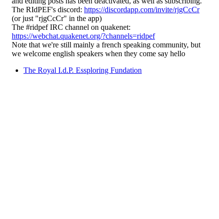
and editing posts has been deactivated, as well as subscribing.
The RIdPEF's discord:
https://discordapp.com/invite/rjgCcCr
(or just "rjgCcCr" in the app)
The #ridpef IRC channel on quakenet:
https://webchat.quakenet.org/?channels=ridpef
Note that we're still mainly a french speaking community, but
we welcome english speakers when they come say hello
The Royal I.d.P. Essploring Fundation