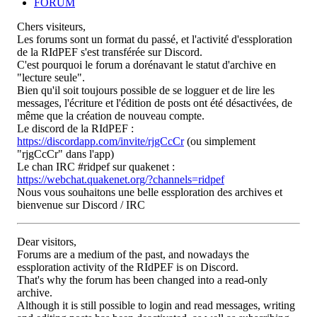
FORUM
Chers visiteurs,
Les forums sont un format du passé, et l'activité d'essploration
de la RIdPEF s'est transférée sur Discord.
C'est pourquoi le forum a dorénavant le statut d'archive en
"lecture seule".
Bien qu'il soit toujours possible de se logguer et de lire les
messages, l'écriture et l'édition de posts ont été désactivées, de
même que la création de nouveau compte.
Le discord de la RIdPEF :
https://discordapp.com/invite/rjgCcCr
(ou simplement
"rjgCcCr" dans l'app)
Le chan IRC #ridpef sur quakenet :
https://webchat.quakenet.org/?channels=ridpef
Nous vous souhaitons une belle essploration des archives et
bienvenue sur Discord / IRC
Dear visitors,
Forums are a medium of the past, and nowadays the
essploration activity of the RIdPEF is on Discord.
That's why the forum has been changed into a read-only
archive.
Although it is still possible to login and read messages, writing