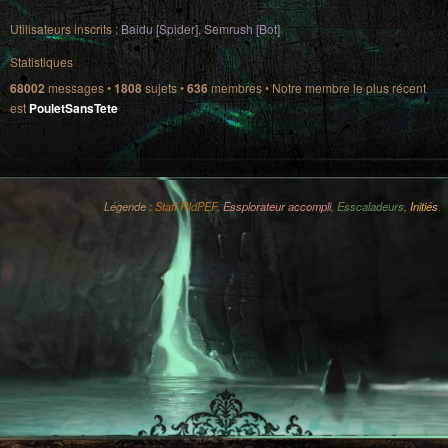
Utilisateurs inscrits :
Baidu [Spider]
,
Semrush [Bot]
Statistiques
68002
messages •
1808
sujets •
636
membres • Notre membre le plus récent
est
PouletSansTete
Légende :
Staff RIdPEF
,
Essplorateur accompli
,
Esscaladeurs
,
Initiés