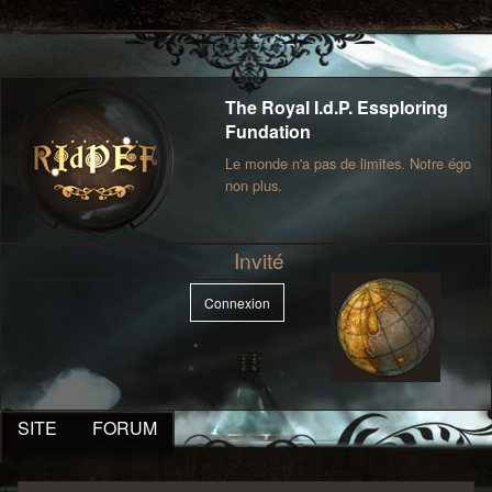
The Royal I.d.P. Essploring
Fundation
Le monde n'a pas de limites. Notre égo
non plus.
Invité
Connexion
SITE
FORUM