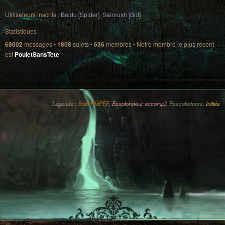
Utilisateurs inscrits :
Baidu [Spider]
,
Semrush [Bot]
Statistiques
68002
messages •
1808
sujets •
636
membres • Notre membre le plus récent
est
PouletSansTete
Légende :
Staff RIdPEF
,
Essplorateur accompli
,
Esscaladeurs
,
Initiés