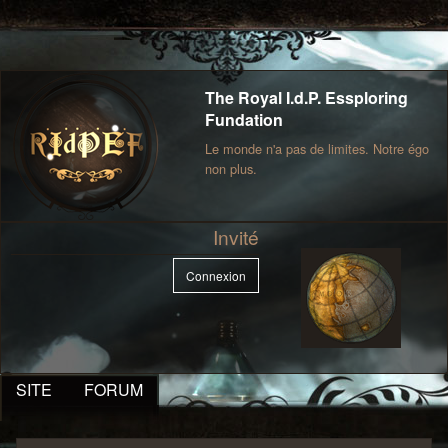
The Royal I.d.P. Essploring
Fundation
Le monde n'a pas de limites. Notre égo
non plus.
Invité
Connexion
SITE
FORUM