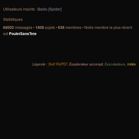
Utilisateurs inscrits :
Baidu [Spider]
Statistiques
68002
messages •
1808
sujets •
636
membres • Notre membre le plus récent
est
PouletSansTete
Légende :
Staff RIdPEF
,
Essplorateur accompli
,
Esscaladeurs
,
Initiés