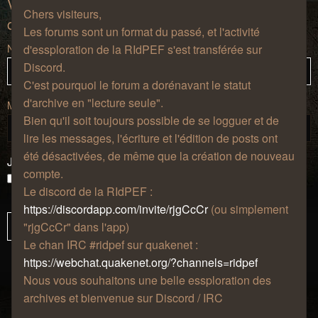
Vous devez vous connecter afin de pouvoir
Chers visiteurs,
consulter les informations sur ce groupe.
Les forums sont un format du passé, et l'activité
Nom d’utilisateur :
d'essploration de la RIdPEF s'est transférée sur
Discord.
C'est pourquoi le forum a dorénavant le statut
d'archive en "lecture seule".
Mot de passe :
Bien qu'il soit toujours possible de se logguer et de
lire les messages, l'écriture et l'édition de posts ont
été désactivées, de même que la création de nouveau
J’ai oublié mon mot de passe
compte.
Se souvenir de moi
Le discord de la RIdPEF :
Masquer ma présence lors de cette session
https://discordapp.com/invite/rjgCcCr
(ou simplement
"rjgCcCr" dans l'app)
Le chan IRC #ridpef sur quakenet :
https://webchat.quakenet.org/?channels=ridpef
Nous vous souhaitons une belle essploration des
archives et bienvenue sur Discord / IRC