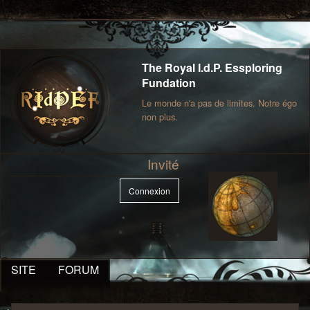
The Royal I.d.P. Essploring
Fundation
Le monde n'a pas de limites. Notre égo
non plus.
Invité
Connexion
SITE
FORUM