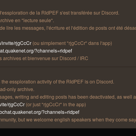
 d'essploration de la RIdPEF s'est transférée sur Discord.
rchive en "lecture seule".
t de lire les messages, l'écriture et l'édition de posts ont été 
/invite/rjgCcCr
(ou simplement "rjgCcCr" dans l'app)
hat.quakenet.org/?channels=ridpef
 archives et bienvenue sur Discord / IRC
he essploration activity of the RIdPEF is on Discord.
ad-only archive.
essages, writing and editing posts has been deactivated, as well 
vite/rjgCcCr
(or just "rjgCcCr" in the app)
ebchat.quakenet.org/?channels=ridpef
community, but we welcome english speakers when they come say