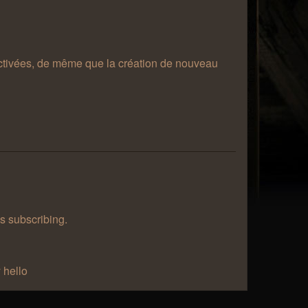
désactivées, de même que la création de nouveau
as subscribing.
 hello