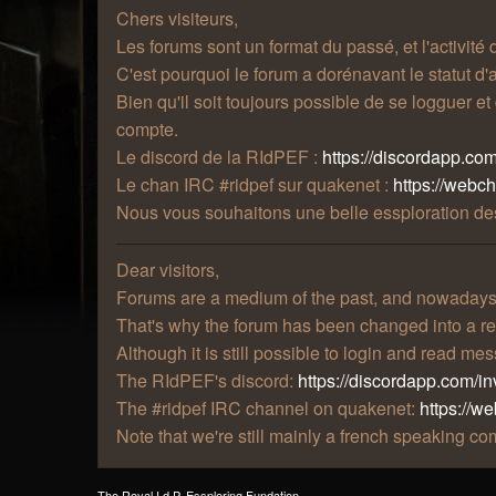
Chers visiteurs,
Les forums sont un format du passé, et l'activité
C'est pourquoi le forum a dorénavant le statut d'a
Bien qu'il soit toujours possible de se logguer e
compte.
Le discord de la RIdPEF :
https://discordapp.com
Le chan IRC #ridpef sur quakenet :
https://webc
Nous vous souhaitons une belle essploration des
Dear visitors,
Forums are a medium of the past, and nowadays t
That's why the forum has been changed into a re
Although it is still possible to login and read m
The RIdPEF's discord:
https://discordapp.com/in
The #ridpef IRC channel on quakenet:
https://w
Note that we're still mainly a french speaking 
The Royal I.d.P. Essploring Fundation