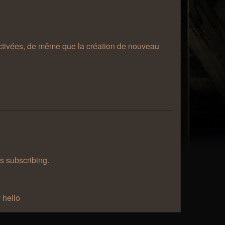
désactivées, de même que la création de nouveau
as subscribing.
 hello