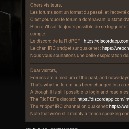
Chers visiteurs,
Les forums sont un format du passé, et l'activité
C'est pourquoi le forum a dorénavant le statut d'a
Bien qu'il soit toujours possible de se logguer e
compte.
Le discord de la RIdPEF :
https://discordapp.com
Le chan IRC #ridpef sur quakenet :
https://webc
Nous vous souhaitons une belle essploration des
Dear visitors,
Forums are a medium of the past, and nowadays t
That's why the forum has been changed into a re
Although it is still possible to login and read m
The RIdPEF's discord:
https://discordapp.com/in
The #ridpef IRC channel on quakenet:
https://w
Note that we're still mainly a french speaking 
The Royal I.d.P. Essploring Fundation