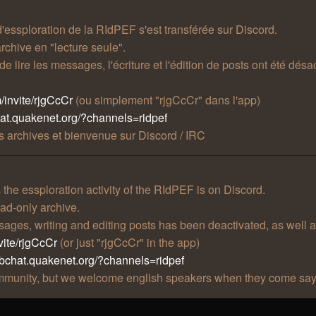
 d'essploration de la RIdPEF s'est transférée sur Discord.
rchive en "lecture seule".
t de lire les messages, l'écriture et l'édition de posts ont été 
/invite/rjgCcCr
(ou simplement "rjgCcCr" dans l'app)
hat.quakenet.org/?channels=ridpef
 archives et bienvenue sur Discord / IRC
he essploration activity of the RIdPEF is on Discord.
ad-only archive.
essages, writing and editing posts has been deactivated, as well 
vite/rjgCcCr
(or just "rjgCcCr" in the app)
ebchat.quakenet.org/?channels=ridpef
community, but we welcome english speakers when they come say