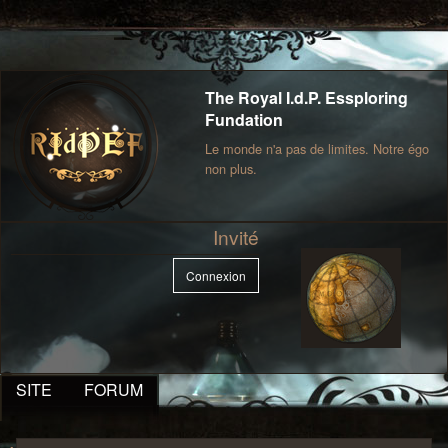
The Royal I.d.P. Essploring
Fundation
Le monde n'a pas de limites. Notre égo
non plus.
Invité
Connexion
SITE
FORUM