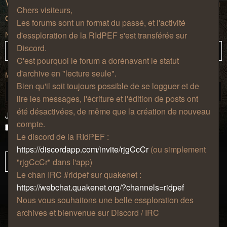
Vous devez vous inscrire et vous connecter afin
Chers visiteurs,
de pouvoir consulter le profil des utilisateurs.
Les forums sont un format du passé, et l'activité
Nom d’utilisateur :
d'essploration de la RIdPEF s'est transférée sur
Discord.
C'est pourquoi le forum a dorénavant le statut
d'archive en "lecture seule".
Mot de passe :
Bien qu'il soit toujours possible de se logguer et de
lire les messages, l'écriture et l'édition de posts ont
été désactivées, de même que la création de nouveau
J’ai oublié mon mot de passe
compte.
Se souvenir de moi
Le discord de la RIdPEF :
Masquer ma présence lors de cette session
https://discordapp.com/invite/rjgCcCr
(ou simplement
"rjgCcCr" dans l'app)
Le chan IRC #ridpef sur quakenet :
https://webchat.quakenet.org/?channels=ridpef
Nous vous souhaitons une belle essploration des
archives et bienvenue sur Discord / IRC