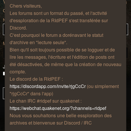
Vous devez vous inscrire et vous connecter afin
Chers visiteurs,
de pouvoir consulter le profil des utilisateurs.
Les forums sont un format du passé, et l'activité
Nom d’utilisateur :
d'essploration de la RIdPEF s'est transférée sur
Discord.
C'est pourquoi le forum a dorénavant le statut
d'archive en "lecture seule".
Mot de passe :
Bien qu'il soit toujours possible de se logguer et de
lire les messages, l'écriture et l'édition de posts ont
été désactivées, de même que la création de nouveau
J’ai oublié mon mot de passe
compte.
Se souvenir de moi
Le discord de la RIdPEF :
Masquer ma présence lors de cette session
https://discordapp.com/invite/rjgCcCr
(ou simplement
"rjgCcCr" dans l'app)
Le chan IRC #ridpef sur quakenet :
https://webchat.quakenet.org/?channels=ridpef
Nous vous souhaitons une belle essploration des
archives et bienvenue sur Discord / IRC