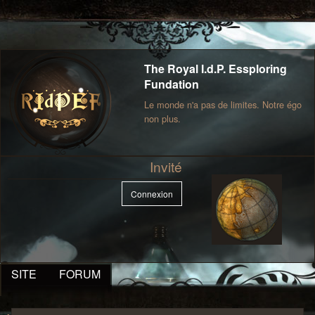
The Royal I.d.P. Essploring
Fundation
Le monde n'a pas de limites. Notre égo
non plus.
Invité
Connexion
SITE
FORUM