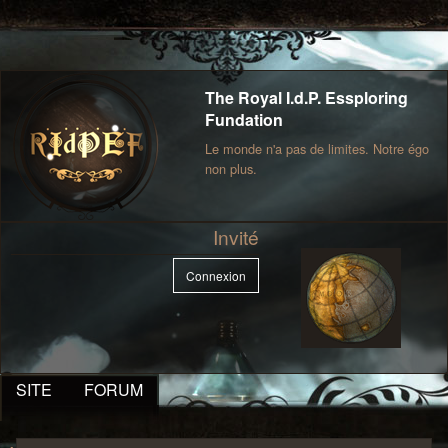
The Royal I.d.P. Essploring
Fundation
Le monde n'a pas de limites. Notre égo
non plus.
Invité
Connexion
SITE
FORUM