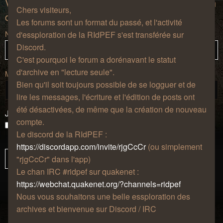
Vous devez vous inscrire et vous connecter afin
Chers visiteurs,
de pouvoir consulter le profil des utilisateurs.
Les forums sont un format du passé, et l'activité
Nom d’utilisateur :
d'essploration de la RIdPEF s'est transférée sur
Discord.
C'est pourquoi le forum a dorénavant le statut
d'archive en "lecture seule".
Mot de passe :
Bien qu'il soit toujours possible de se logguer et de
lire les messages, l'écriture et l'édition de posts ont
été désactivées, de même que la création de nouveau
J’ai oublié mon mot de passe
compte.
Se souvenir de moi
Le discord de la RIdPEF :
Masquer ma présence lors de cette session
https://discordapp.com/invite/rjgCcCr
(ou simplement
"rjgCcCr" dans l'app)
Le chan IRC #ridpef sur quakenet :
https://webchat.quakenet.org/?channels=ridpef
Nous vous souhaitons une belle essploration des
archives et bienvenue sur Discord / IRC