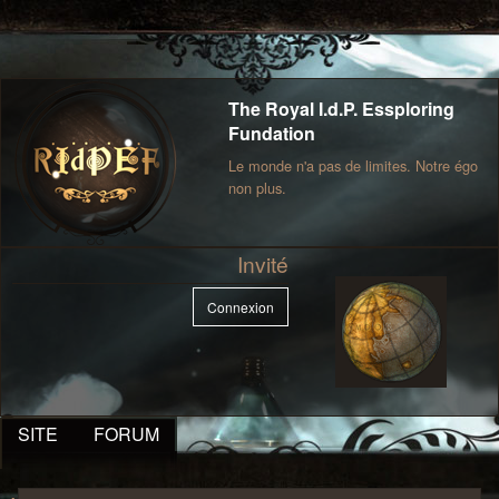
The Royal I.d.P. Essploring
Fundation
Le monde n'a pas de limites. Notre égo
non plus.
Invité
Connexion
SITE
FORUM