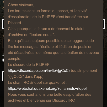
Vous devez vous inscrire et vous connecter afin
Chers visiteurs,
de pouvoir consulter le profil des utilisateurs.
Les forums sont un format du passé, et l'activité
Nom d’utilisateur :
d'essploration de la RIdPEF s'est transférée sur
Discord.
C'est pourquoi le forum a dorénavant le statut
d'archive en "lecture seule".
Mot de passe :
Bien qu'il soit toujours possible de se logguer et de
lire les messages, l'écriture et l'édition de posts ont
été désactivées, de même que la création de nouveau
J’ai oublié mon mot de passe
compte.
Se souvenir de moi
Le discord de la RIdPEF :
Masquer ma présence lors de cette session
https://discordapp.com/invite/rjgCcCr
(ou simplement
"rjgCcCr" dans l'app)
Le chan IRC #ridpef sur quakenet :
https://webchat.quakenet.org/?channels=ridpef
Nous vous souhaitons une belle essploration des
archives et bienvenue sur Discord / IRC