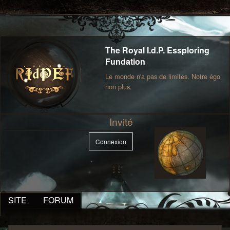
The Royal I.d.P. Essploring
Fundation
Le monde n'a pas de limites. Notre égo
non plus.
Invité
Connexion
SITE
FORUM