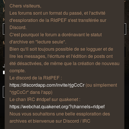
Vous devez vous connecter afin de pouvoir citer
Chers visiteurs,
les messages de ce forum.
Les forums sont un format du passé, et l'activité
Nom d’utilisateur :
d'essploration de la RIdPEF s'est transférée sur
Discord.
C'est pourquoi le forum a dorénavant le statut
d'archive en "lecture seule".
Mot de passe :
Bien qu'il soit toujours possible de se logguer et de
lire les messages, l'écriture et l'édition de posts ont
été désactivées, de même que la création de nouveau
J’ai oublié mon mot de passe
compte.
Se souvenir de moi
Le discord de la RIdPEF :
Masquer ma présence lors de cette session
https://discordapp.com/invite/rjgCcCr
(ou simplement
"rjgCcCr" dans l'app)
Le chan IRC #ridpef sur quakenet :
https://webchat.quakenet.org/?channels=ridpef
Nous vous souhaitons une belle essploration des
archives et bienvenue sur Discord / IRC