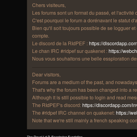
Chers visiteurs,
Les forums sont un format du passé, et l'activité
C'est pourquoi le forum a dorénavant le statut d'a
Bien qu'il soit toujours possible de se logguer e
compte.
Le discord de la RIdPEF :
https://discordapp.com
Le chan IRC #ridpef sur quakenet :
https://webc
Nous vous souhaitons une belle essploration des
Dear visitors,
Forums are a medium of the past, and nowadays t
That's why the forum has been changed into a re
Although it is still possible to login and read m
The RIdPEF's discord:
https://discordapp.com/in
The #ridpef IRC channel on quakenet:
https://w
Note that we're still mainly a french speaking 
The Royal I.d.P. Essploring Fundation