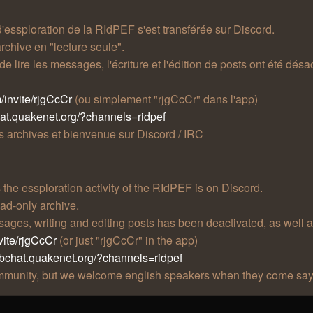
 d'essploration de la RIdPEF s'est transférée sur Discord.
rchive en "lecture seule".
t de lire les messages, l'écriture et l'édition de posts ont été 
/invite/rjgCcCr
(ou simplement "rjgCcCr" dans l'app)
hat.quakenet.org/?channels=ridpef
 archives et bienvenue sur Discord / IRC
he essploration activity of the RIdPEF is on Discord.
ad-only archive.
essages, writing and editing posts has been deactivated, as well 
vite/rjgCcCr
(or just "rjgCcCr" in the app)
ebchat.quakenet.org/?channels=ridpef
community, but we welcome english speakers when they come say