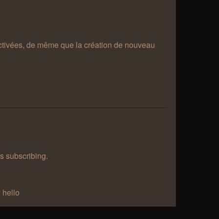
désactivées, de même que la création de nouveau
as subscribing.
 hello