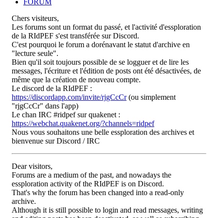
FORUM
Chers visiteurs,
Les forums sont un format du passé, et l'activité d'essploration
de la RIdPEF s'est transférée sur Discord.
C'est pourquoi le forum a dorénavant le statut d'archive en
"lecture seule".
Bien qu'il soit toujours possible de se logguer et de lire les
messages, l'écriture et l'édition de posts ont été désactivées, de
même que la création de nouveau compte.
Le discord de la RIdPEF :
https://discordapp.com/invite/rjgCcCr
(ou simplement
"rjgCcCr" dans l'app)
Le chan IRC #ridpef sur quakenet :
https://webchat.quakenet.org/?channels=ridpef
Nous vous souhaitons une belle essploration des archives et
bienvenue sur Discord / IRC
Dear visitors,
Forums are a medium of the past, and nowadays the
essploration activity of the RIdPEF is on Discord.
That's why the forum has been changed into a read-only
archive.
Although it is still possible to login and read messages, writing