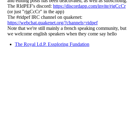
and editing posts has been deactivated, as well as subscribing.
The RIdPEF's discord:
https://discordapp.com/invite/rjgCcCr
(or just "rjgCcCr" in the app)
The #ridpef IRC channel on quakenet:
https://webchat.quakenet.org/?channels=ridpef
Note that we're still mainly a french speaking community, but
we welcome english speakers when they come say hello
The Royal I.d.P. Essploring Fundation