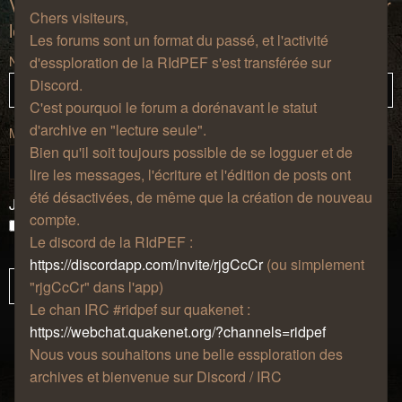
Vous devez vous connecter afin de pouvoir citer
Chers visiteurs,
les messages de ce forum.
Les forums sont un format du passé, et l'activité
Nom d’utilisateur :
d'essploration de la RIdPEF s'est transférée sur
Discord.
C'est pourquoi le forum a dorénavant le statut
d'archive en "lecture seule".
Mot de passe :
Bien qu'il soit toujours possible de se logguer et de
lire les messages, l'écriture et l'édition de posts ont
été désactivées, de même que la création de nouveau
J’ai oublié mon mot de passe
compte.
Se souvenir de moi
Le discord de la RIdPEF :
Masquer ma présence lors de cette session
https://discordapp.com/invite/rjgCcCr
(ou simplement
"rjgCcCr" dans l'app)
Le chan IRC #ridpef sur quakenet :
https://webchat.quakenet.org/?channels=ridpef
Nous vous souhaitons une belle essploration des
archives et bienvenue sur Discord / IRC