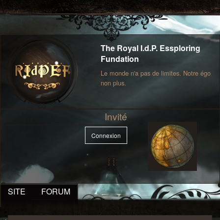
The Royal I.d.P. Essploring
Fundation
Le monde n'a pas de limites. Notre égo
non plus.
Invité
Connexion
SITE
FORUM