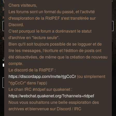
Vous devez vous connecter afin de pouvoir citer
Chers visiteurs,
les messages de ce forum.
Les forums sont un format du passé, et l'activité
Nom d’utilisateur :
d'essploration de la RIdPEF s'est transférée sur
Discord.
C'est pourquoi le forum a dorénavant le statut
d'archive en "lecture seule".
Mot de passe :
Bien qu'il soit toujours possible de se logguer et de
lire les messages, l'écriture et l'édition de posts ont
été désactivées, de même que la création de nouveau
J’ai oublié mon mot de passe
compte.
Se souvenir de moi
Le discord de la RIdPEF :
Masquer ma présence lors de cette session
https://discordapp.com/invite/rjgCcCr
(ou simplement
"rjgCcCr" dans l'app)
Le chan IRC #ridpef sur quakenet :
https://webchat.quakenet.org/?channels=ridpef
Nous vous souhaitons une belle essploration des
archives et bienvenue sur Discord / IRC