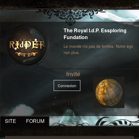
The Royal I.d.P. Essploring
Fundation
Le monde n'a pas de limites. Notre égo
non plus.
Invité
Connexion
SITE
FORUM