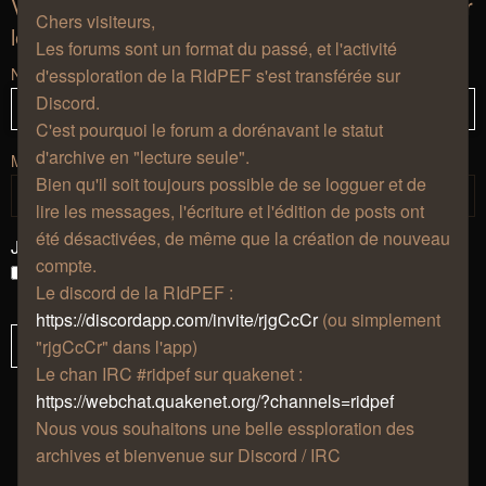
Vous devez vous connecter afin de pouvoir citer
Chers visiteurs,
les messages de ce forum.
Les forums sont un format du passé, et l'activité
Nom d’utilisateur :
d'essploration de la RIdPEF s'est transférée sur
Discord.
C'est pourquoi le forum a dorénavant le statut
d'archive en "lecture seule".
Mot de passe :
Bien qu'il soit toujours possible de se logguer et de
lire les messages, l'écriture et l'édition de posts ont
été désactivées, de même que la création de nouveau
J’ai oublié mon mot de passe
compte.
Se souvenir de moi
Le discord de la RIdPEF :
Masquer ma présence lors de cette session
https://discordapp.com/invite/rjgCcCr
(ou simplement
"rjgCcCr" dans l'app)
Le chan IRC #ridpef sur quakenet :
https://webchat.quakenet.org/?channels=ridpef
Nous vous souhaitons une belle essploration des
archives et bienvenue sur Discord / IRC