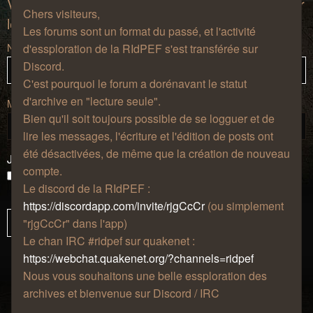
Vous devez vous connecter afin de pouvoir citer
Chers visiteurs,
les messages de ce forum.
Les forums sont un format du passé, et l'activité
Nom d’utilisateur :
d'essploration de la RIdPEF s'est transférée sur
Discord.
C'est pourquoi le forum a dorénavant le statut
d'archive en "lecture seule".
Mot de passe :
Bien qu'il soit toujours possible de se logguer et de
lire les messages, l'écriture et l'édition de posts ont
été désactivées, de même que la création de nouveau
J’ai oublié mon mot de passe
compte.
Se souvenir de moi
Le discord de la RIdPEF :
Masquer ma présence lors de cette session
https://discordapp.com/invite/rjgCcCr
(ou simplement
"rjgCcCr" dans l'app)
Le chan IRC #ridpef sur quakenet :
https://webchat.quakenet.org/?channels=ridpef
Nous vous souhaitons une belle essploration des
archives et bienvenue sur Discord / IRC