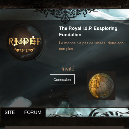
The Royal I.d.P. Essploring
Fundation
Le monde n'a pas de limites. Notre égo
non plus.
Invité
Connexion
SITE
FORUM