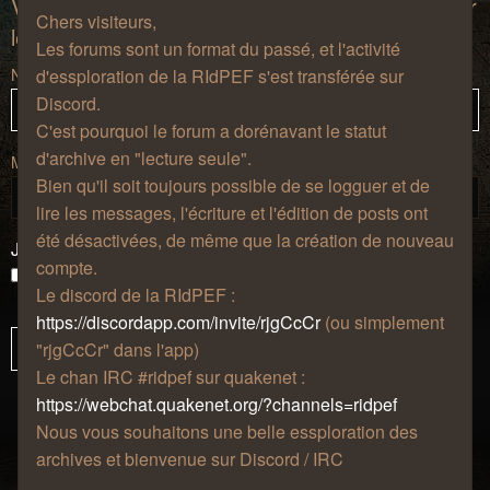
Vous devez vous connecter afin de pouvoir citer
Chers visiteurs,
les messages de ce forum.
Les forums sont un format du passé, et l'activité
Nom d’utilisateur :
d'essploration de la RIdPEF s'est transférée sur
Discord.
C'est pourquoi le forum a dorénavant le statut
d'archive en "lecture seule".
Mot de passe :
Bien qu'il soit toujours possible de se logguer et de
lire les messages, l'écriture et l'édition de posts ont
été désactivées, de même que la création de nouveau
J’ai oublié mon mot de passe
compte.
Se souvenir de moi
Le discord de la RIdPEF :
Masquer ma présence lors de cette session
https://discordapp.com/invite/rjgCcCr
(ou simplement
"rjgCcCr" dans l'app)
Le chan IRC #ridpef sur quakenet :
https://webchat.quakenet.org/?channels=ridpef
Nous vous souhaitons une belle essploration des
archives et bienvenue sur Discord / IRC