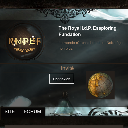
The Royal I.d.P. Essploring
Fundation
Le monde n'a pas de limites. Notre égo
non plus.
Invité
Connexion
SITE
FORUM