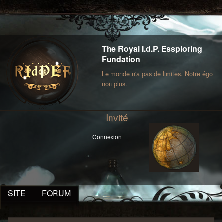
The Royal I.d.P. Essploring
Fundation
Le monde n'a pas de limites. Notre égo
non plus.
Invité
Connexion
SITE
FORUM