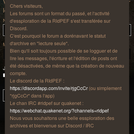
Vous devez vous connecter afin de pouvoir citer
Chers visiteurs,
les messages de ce forum.
Les forums sont un format du passé, et l'activité
Nom d’utilisateur :
d'essploration de la RIdPEF s'est transférée sur
Discord.
C'est pourquoi le forum a dorénavant le statut
d'archive en "lecture seule".
Mot de passe :
Bien qu'il soit toujours possible de se logguer et de
lire les messages, l'écriture et l'édition de posts ont
été désactivées, de même que la création de nouveau
J’ai oublié mon mot de passe
compte.
Se souvenir de moi
Le discord de la RIdPEF :
Masquer ma présence lors de cette session
https://discordapp.com/invite/rjgCcCr
(ou simplement
"rjgCcCr" dans l'app)
Le chan IRC #ridpef sur quakenet :
https://webchat.quakenet.org/?channels=ridpef
Nous vous souhaitons une belle essploration des
archives et bienvenue sur Discord / IRC