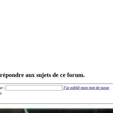
 répondre aux sujets de ce forum.
se :
J’ai oublié mon mot de passe
n