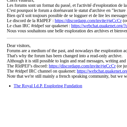
Chers visiteurs,
Les forums sont un format du passé, et l'activité d'essploration de l
C'est pourquoi le forum a dorénavant le statut d'archive en "lecture 
Bien qu'il soit toujours possible de se logguer et de lire les messag
Le discord de la RIdPEF :
https://discordapp.com/invite/rjgCcCr
(o
Le chan IRC #ridpef sur quakenet :
https://webchat.quakenet.org/?
Nous vous souhaitons une belle essploration des archives et bienv
Dear visitors,
Forums are a medium of the past, and nowadays the essploration ac
That's why the forum has been changed into a read-only archive.
Although it is still possible to login and read messages, writing and
The RIdPEF's discord:
https://discordapp.com/invite/rjgCcCr
(or ju
The #ridpef IRC channel on quakenet:
https://webchat.quakenet.or
Note that we're still mainly a french speaking community, but we
The Royal I.d.P. Essploring Fundation