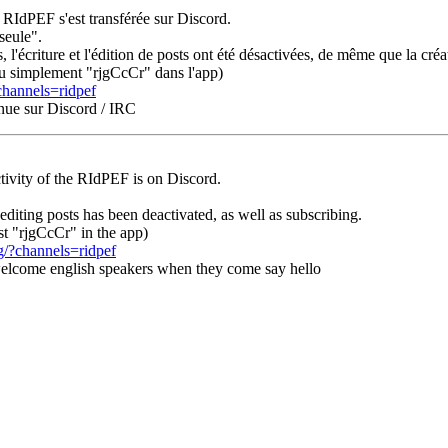
a RIdPEF s'est transférée sur Discord.
seule".
es, l'écriture et l'édition de posts ont été désactivées, de même que la c
u simplement "rjgCcCr" dans l'app)
channels=ridpef
enue sur Discord / IRC
tivity of the RIdPEF is on Discord.
 editing posts has been deactivated, as well as subscribing.
st "rjgCcCr" in the app)
g/?channels=ridpef
 welcome english speakers when they come say hello