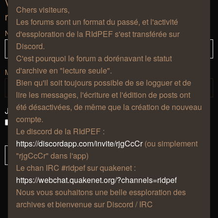
Vous devez vous connecter afin de pouvoir
Chers visiteurs,
répondre aux sujets de ce forum.
Les forums sont un format du passé, et l'activité
Nom d’utilisateur :
d'essploration de la RIdPEF s'est transférée sur
Discord.
C'est pourquoi le forum a dorénavant le statut
d'archive en "lecture seule".
Mot de passe :
Bien qu'il soit toujours possible de se logguer et de
lire les messages, l'écriture et l'édition de posts ont
été désactivées, de même que la création de nouveau
J’ai oublié mon mot de passe
compte.
Se souvenir de moi
Le discord de la RIdPEF :
Masquer ma présence lors de cette session
https://discordapp.com/invite/rjgCcCr
(ou simplement
"rjgCcCr" dans l'app)
Le chan IRC #ridpef sur quakenet :
https://webchat.quakenet.org/?channels=ridpef
Nous vous souhaitons une belle essploration des
archives et bienvenue sur Discord / IRC