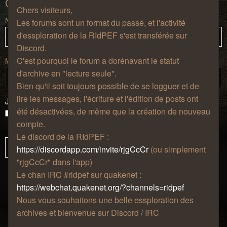
Connexion
Chers visiteurs,
Nom d’utilisateur :
Les forums sont un format du passé, et l'activité
d'essploration de la RIdPEF s'est transférée sur
Discord.
C'est pourquoi le forum a dorénavant le statut
Mot de passe :
d'archive en "lecture seule".
Bien qu'il soit toujours possible de se logguer et de
lire les messages, l'écriture et l'édition de posts ont
J’ai oublié mon mot de passe
été désactivées, de même que la création de nouveau
Se souvenir de moi
compte.
Masquer ma présence lors de cette session
Le discord de la RIdPEF :
https://discordapp.com/invite/rjgCcCr
(ou simplement
"rjgCcCr" dans l'app)
Le chan IRC #ridpef sur quakenet :
https://webchat.quakenet.org/?channels=ridpef
Nous vous souhaitons une belle essploration des
archives et bienvenue sur Discord / IRC