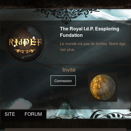
The Royal I.d.P. Essploring
Fundation
Le monde n'a pas de limites. Notre égo
non plus.
Invité
Connexion
SITE
FORUM