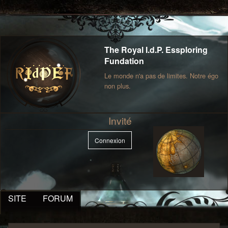
The Royal I.d.P. Essploring
Fundation
Le monde n'a pas de limites. Notre égo
non plus.
Invité
Connexion
SITE
FORUM