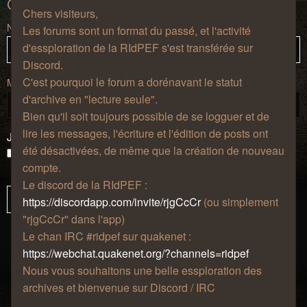
Connexion
Chers visiteurs,
Nom d’utilisateur :
Les forums sont un format du passé, et l'activité
d'essploration de la RIdPEF s'est transférée sur
Discord.
C'est pourquoi le forum a dorénavant le statut
Mot de passe :
d'archive en "lecture seule".
Bien qu'il soit toujours possible de se logguer et de
lire les messages, l'écriture et l'édition de posts ont
J’ai oublié mon mot de passe
été désactivées, de même que la création de nouveau
Se souvenir de moi
compte.
Masquer ma présence lors de cette session
Le discord de la RIdPEF :
https://discordapp.com/invite/rjgCcCr
(ou simplement
"rjgCcCr" dans l'app)
Le chan IRC #ridpef sur quakenet :
https://webchat.quakenet.org/?channels=ridpef
Nous vous souhaitons une belle essploration des
archives et bienvenue sur Discord / IRC