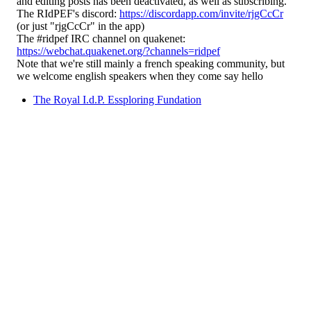
and editing posts has been deactivated, as well as subscribing.
The RIdPEF's discord:
https://discordapp.com/invite/rjgCcCr
(or just "rjgCcCr" in the app)
The #ridpef IRC channel on quakenet:
https://webchat.quakenet.org/?channels=ridpef
Note that we're still mainly a french speaking community, but
we welcome english speakers when they come say hello
The Royal I.d.P. Essploring Fundation