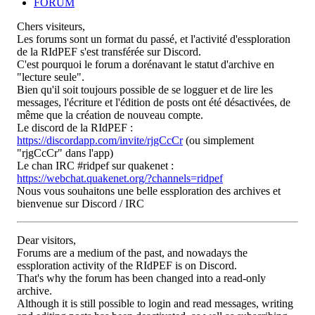
FORUM
Chers visiteurs,
Les forums sont un format du passé, et l'activité d'essploration
de la RIdPEF s'est transférée sur Discord.
C'est pourquoi le forum a dorénavant le statut d'archive en
"lecture seule".
Bien qu'il soit toujours possible de se logguer et de lire les
messages, l'écriture et l'édition de posts ont été désactivées, de
même que la création de nouveau compte.
Le discord de la RIdPEF :
https://discordapp.com/invite/rjgCcCr
(ou simplement
"rjgCcCr" dans l'app)
Le chan IRC #ridpef sur quakenet :
https://webchat.quakenet.org/?channels=ridpef
Nous vous souhaitons une belle essploration des archives et
bienvenue sur Discord / IRC
Dear visitors,
Forums are a medium of the past, and nowadays the
essploration activity of the RIdPEF is on Discord.
That's why the forum has been changed into a read-only
archive.
Although it is still possible to login and read messages, writing