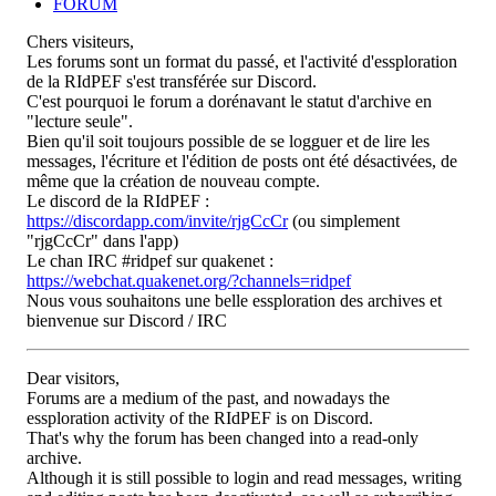
FORUM
Chers visiteurs,
Les forums sont un format du passé, et l'activité d'essploration
de la RIdPEF s'est transférée sur Discord.
C'est pourquoi le forum a dorénavant le statut d'archive en
"lecture seule".
Bien qu'il soit toujours possible de se logguer et de lire les
messages, l'écriture et l'édition de posts ont été désactivées, de
même que la création de nouveau compte.
Le discord de la RIdPEF :
https://discordapp.com/invite/rjgCcCr
(ou simplement
"rjgCcCr" dans l'app)
Le chan IRC #ridpef sur quakenet :
https://webchat.quakenet.org/?channels=ridpef
Nous vous souhaitons une belle essploration des archives et
bienvenue sur Discord / IRC
Dear visitors,
Forums are a medium of the past, and nowadays the
essploration activity of the RIdPEF is on Discord.
That's why the forum has been changed into a read-only
archive.
Although it is still possible to login and read messages, writing