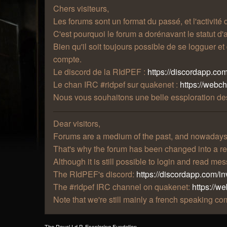
Chers visiteurs,
Les forums sont un format du passé, et l'activité
C'est pourquoi le forum a dorénavant le statut d'a
Bien qu'il soit toujours possible de se logguer e
compte.
Le discord de la RIdPEF :
https://discordapp.com
Le chan IRC #ridpef sur quakenet :
https://webc
Nous vous souhaitons une belle essploration des
Dear visitors,
Forums are a medium of the past, and nowadays t
That's why the forum has been changed into a re
Although it is still possible to login and read m
The RIdPEF's discord:
https://discordapp.com/in
The #ridpef IRC channel on quakenet:
https://w
Note that we're still mainly a french speaking 
The Royal I.d.P. Essploring Fundation