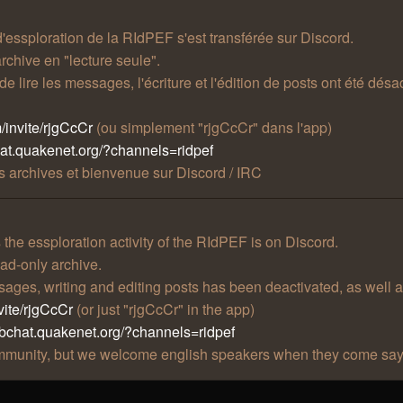
 d'essploration de la RIdPEF s'est transférée sur Discord.
rchive en "lecture seule".
t de lire les messages, l'écriture et l'édition de posts ont été 
/invite/rjgCcCr
(ou simplement "rjgCcCr" dans l'app)
hat.quakenet.org/?channels=ridpef
 archives et bienvenue sur Discord / IRC
he essploration activity of the RIdPEF is on Discord.
ad-only archive.
essages, writing and editing posts has been deactivated, as well 
vite/rjgCcCr
(or just "rjgCcCr" in the app)
ebchat.quakenet.org/?channels=ridpef
community, but we welcome english speakers when they come say