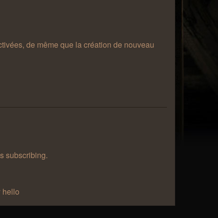
désactivées, de même que la création de nouveau
as subscribing.
 hello