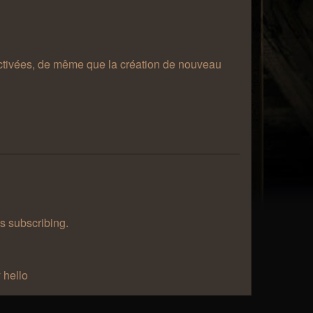
désactivées, de même que la création de nouveau
as subscribing.
 hello