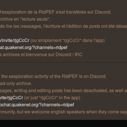
 d'essploration de la RIdPEF s'est transférée sur Discord.
rchive en "lecture seule".
t de lire les messages, l'écriture et l'édition de posts ont été 
/invite/rjgCcCr
(ou simplement "rjgCcCr" dans l'app)
hat.quakenet.org/?channels=ridpef
 archives et bienvenue sur Discord / IRC
he essploration activity of the RIdPEF is on Discord.
ad-only archive.
essages, writing and editing posts has been deactivated, as well 
vite/rjgCcCr
(or just "rjgCcCr" in the app)
ebchat.quakenet.org/?channels=ridpef
community, but we welcome english speakers when they come say