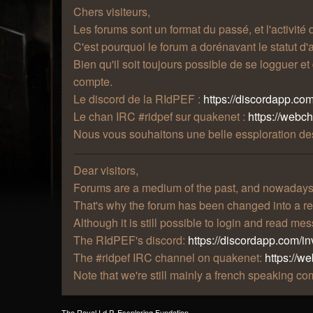
Chers visiteurs,
Les forums sont un format du passé, et l'activité
C'est pourquoi le forum a dorénavant le statut d'a
Bien qu'il soit toujours possible de se logguer e
compte.
Le discord de la RIdPEF :
https://discordapp.com
Le chan IRC #ridpef sur quakenet :
https://webc
Nous vous souhaitons une belle essploration des
Dear visitors,
Forums are a medium of the past, and nowadays t
That's why the forum has been changed into a re
Although it is still possible to login and read m
The RIdPEF's discord:
https://discordapp.com/in
The #ridpef IRC channel on quakenet:
https://w
Note that we're still mainly a french speaking 
The Royal I.d.P. Essploring Fundation