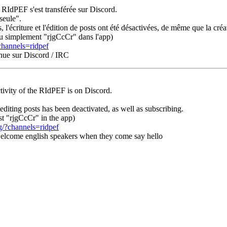
a RIdPEF s'est transférée sur Discord.
seule".
es, l'écriture et l'édition de posts ont été désactivées, de même que la c
u simplement "rjgCcCr" dans l'app)
channels=ridpef
enue sur Discord / IRC
tivity of the RIdPEF is on Discord.
 editing posts has been deactivated, as well as subscribing.
st "rjgCcCr" in the app)
g/?channels=ridpef
 welcome english speakers when they come say hello