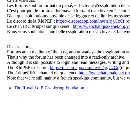
Chers visiteurs,
Les forums sont un format du passé, et l'activité d'essploration de l
C'est pourquoi le forum a dorénavant le statut d'archive en "lecture 
Bien qu'il soit toujours possible de se logguer et de lire les messag
Le discord de la RIdPEF :
https://discordapp.com/invite/rjgCcCr
(o
Le chan IRC #ridpef sur quakenet :
https://webchat.quakenet.org/?
Nous vous souhaitons une belle essploration des archives et bienv
Dear visitors,
Forums are a medium of the past, and nowadays the essploration ac
That's why the forum has been changed into a read-only archive.
Although it is still possible to login and read messages, writing and
The RIdPEF's discord:
https://discordapp.com/invite/rjgCcCr
(or ju
The #ridpef IRC channel on quakenet:
https://webchat.quakenet.or
Note that we're still mainly a french speaking community, but we
The Royal I.d.P. Essploring Fundation