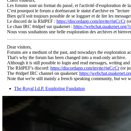
Chers visiteurs,
Les forums sont un format du passé, et l'activité d'essploration de l
C'est pourquoi le forum a dorénavant le statut d'archive en "lecture 
Bien qu'il soit toujours possible de se logguer et de lire les messag
Le discord de la RIdPEF :
https://discordapp.com/invite/rjgCcCr
(o
Le chan IRC #ridpef sur quakenet :
https://webchat.quakenet.org/?
Nous vous souhaitons une belle essploration des archives et bienv
Dear visitors,
Forums are a medium of the past, and nowadays the essploration ac
That's why the forum has been changed into a read-only archive.
Although it is still possible to login and read messages, writing and
The RIdPEF's discord:
https://discordapp.com/invite/rjgCcCr
(or ju
The #ridpef IRC channel on quakenet:
https://webchat.quakenet.or
Note that we're still mainly a french speaking community, but we
The Royal I.d.P. Essploring Fundation