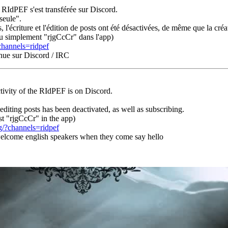
a RIdPEF s'est transférée sur Discord.
seule".
es, l'écriture et l'édition de posts ont été désactivées, de même que la c
u simplement "rjgCcCr" dans l'app)
channels=ridpef
enue sur Discord / IRC
tivity of the RIdPEF is on Discord.
 editing posts has been deactivated, as well as subscribing.
st "rjgCcCr" in the app)
g/?channels=ridpef
 welcome english speakers when they come say hello