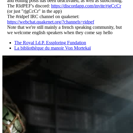
and editing posts has been deactivated, as well as subscribing.
The RIdPEF's discord:
https://discordapp.com/invite/rjgCcCr
(or just "rjgCcCr" in the app)
The #ridpef IRC channel on quakenet:
https://webchat.quakenet.org/?channels=ridpef
Note that we're still mainly a french speaking community, but
we welcome english speakers when they come say hello
The Royal I.d.P. Essploring Fundation
La bibliothèque du manoir Von Mortekaï