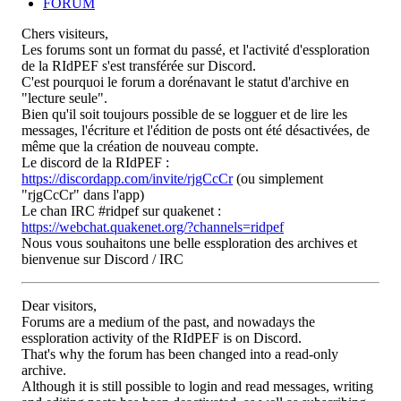
FORUM
Chers visiteurs,
Les forums sont un format du passé, et l'activité d'essploration
de la RIdPEF s'est transférée sur Discord.
C'est pourquoi le forum a dorénavant le statut d'archive en
"lecture seule".
Bien qu'il soit toujours possible de se logguer et de lire les
messages, l'écriture et l'édition de posts ont été désactivées, de
même que la création de nouveau compte.
Le discord de la RIdPEF :
https://discordapp.com/invite/rjgCcCr
(ou simplement
"rjgCcCr" dans l'app)
Le chan IRC #ridpef sur quakenet :
https://webchat.quakenet.org/?channels=ridpef
Nous vous souhaitons une belle essploration des archives et
bienvenue sur Discord / IRC
Dear visitors,
Forums are a medium of the past, and nowadays the
essploration activity of the RIdPEF is on Discord.
That's why the forum has been changed into a read-only
archive.
Although it is still possible to login and read messages, writing