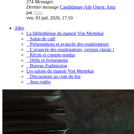
274
Messages
Dernier message
Candidature Aile Ouest: Ainz
par
Ainz
ven. 03 juil. 2020, 17:10
Aller
La bibliothèque du manoir Von Mortekaï
Salon de café
Présentations et avancée des essplorateurs
L'avancée des essplorateurs, version classic !
Récits et compte-rendus
Défis et événements
Bureau d'admission
Les salons du manoir Von Mortekai
Discussions au coin du feu
Jeux-vidéo