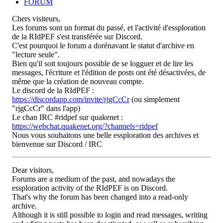
FORUM
Chers visiteurs,
Les forums sont un format du passé, et l'activité d'essploration
de la RIdPEF s'est transférée sur Discord.
C'est pourquoi le forum a dorénavant le statut d'archive en
"lecture seule".
Bien qu'il soit toujours possible de se logguer et de lire les
messages, l'écriture et l'édition de posts ont été désactivées, de
même que la création de nouveau compte.
Le discord de la RIdPEF :
https://discordapp.com/invite/rjgCcCr
(ou simplement
"rjgCcCr" dans l'app)
Le chan IRC #ridpef sur quakenet :
https://webchat.quakenet.org/?channels=ridpef
Nous vous souhaitons une belle essploration des archives et
bienvenue sur Discord / IRC
Dear visitors,
Forums are a medium of the past, and nowadays the
essploration activity of the RIdPEF is on Discord.
That's why the forum has been changed into a read-only
archive.
Although it is still possible to login and read messages, writing