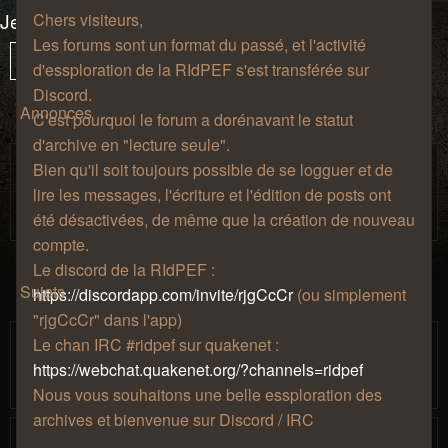
Jeux-vidéo
Chers visiteurs,
Les forums sont un format du passé, et l'activité
62 sujets
Vous
1
Sui
Verrouillé
d'essploration de la RIdPEF s'est transférée sur
êtes
Discord.
à
Annonces
C'est pourquoi le forum a dorénavant le statut
la
d'archive en "lecture seule".
page
Règles de bienséance.
Bien qu'il soit toujours possible de se logguer et de
Salon de
par
» jeu. 27 août 2009, 12:57 » dans
Zhao
lire les messages, l'écriture et l'édition de posts ont
café
été désactivées, de même que la création de nouveau
compte.
Le discord de la RIdPEF :
Sujets
https://discordapp.com/invite/rjgCcCr
(ou simplement
"rjgCcCr" dans l'app)
[Minecraft] Serveur 1.14
Le chan IRC #ridpef sur quakenet :
par
» lun. 06
Mjollna
…
https://webchat.quakenet.org/?channels=ridpef
1
12
13
14
15
16
août 2018, 18:42
Nous vous souhaitons une belle essploration des
archives et bienvenue sur Discord / IRC
[Minecraft] 2020 : Serveur 1.12 moddé