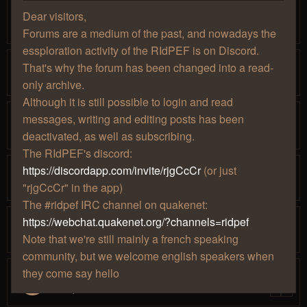
(SevTech)
Dear visitors,
par
» mer. 15 janv. 2020, 15:01
Mjollna
1
2
Forums are a medium of the past, and nowadays the
essploration activity of the RIdPEF is on Discord.
[Minecraft] Modpacks / mods cools
That's why the forum has been changed into a read-
par
» mer. 29 nov. 2017, 14:53
Mjollna
only archive.
Although it is still possible to login and read
[Final Fantasy]Le marathon continue.
messages, writing and editing posts has been
par
» jeu. 14 mars 2019, 15:38
Djbapt
1
2
deactivated, as well as subscribing.
The RIdPEF's discord:
[Elite Dangerous] Distant World 2
https://discordapp.com/invite/rjgCcCr
(or just
par
» ven. 09 mars 2018, 15:11
Hâthor
"rjgCcCr" in the app)
The #ridpef IRC channel on quakenet:
[Elite Dangerous] Liens utiles
https://webchat.quakenet.org/?channels=ridpef
par
» sam. 03 nov. 2018, 15:52
Hâthor
Note that we're still mainly a french speaking
community, but we welcome english speakers when
they come say hello
Les projets un peu tarés à Caradine
par
» ven. 14 avr. 2017, 20:00
Caradine
1
2