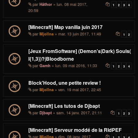
par
» lun. 08 mai 2017,
Hâthor
1
2
3
4
20:59
[Minecraft] Map vanilla juin 2017
par
» mar. 13 juin 2017, 11:49
Mjollna
1
2
[Jeux FromSoftware] (Demon's|Dark) Souls(
I{1,3})?|Bloodborne
par
» lun. 09 mai 2016, 11:33
Gamh
1
2
3
4
Block'Hood, une petite review !
par
» ven. 19 mai 2017, 22:45
Mjollna
[Minecraft] Les tutos de Djbapt
par
» sam. 14 janv. 2017, 21:11
Djbapt
1
2
3
[Minecraft] Serveur moddé de la RIdPEF
par
» dim. 08 janv. 2017,
Mjollna
1
2
3
4