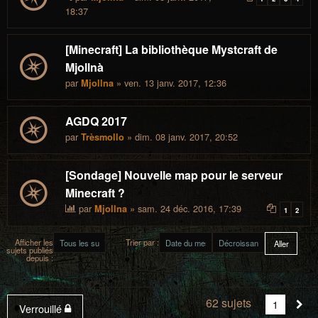
18:37
[Minecraft] La bibliothèque Mystcraft de
Mjollnà
par
» ven. 13 janv. 2017, 12:36
Mjollna
AGDQ 2017
par
» dim. 08 janv. 2017, 20:52
Trèsmollo
[Sondage] Nouvelle map pour le serveur
Minecraft ?
par
» sam. 24 déc. 2016, 17:39
Mjollna
1
2
Afficher les
Trier par :
sujets publiés
depuis :
62 sujets
Vous
1
Sui
Verrouillé