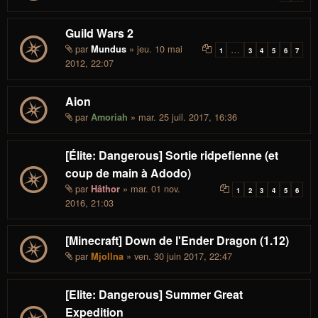
Guild Wars 2
par
» jeu. 10 mai
Mundus
…
1
3
4
5
6
7
2012, 22:07
Aion
par
» mar. 25 juil. 2017, 16:36
Amoriah
[Élite: Dangerous] Sortie ridpefienne (et
coup de main à Adodo)
par
» mar. 01 nov.
Hâthor
1
2
3
4
5
6
2016, 21:03
[Minecraft] Down de l'Ender Dragon (1.12)
par
» ven. 30 juin 2017, 22:47
Mjollna
[Elite: Dangerous] Summer Great
Expedition