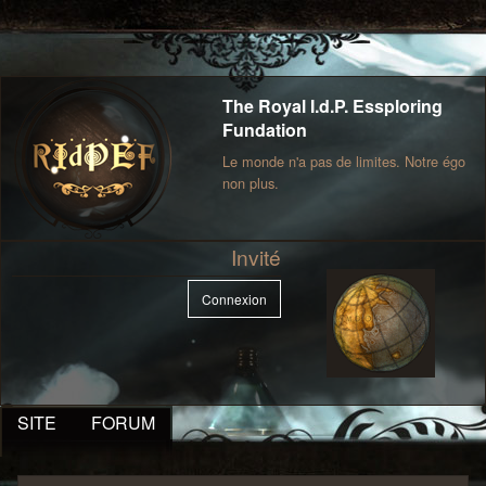
The Royal I.d.P. Essploring
Fundation
Le monde n'a pas de limites. Notre égo
non plus.
Invité
Connexion
SITE
FORUM