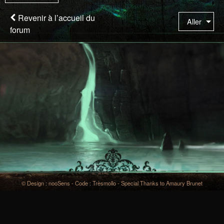
êtes
à
Revenir à l’accueil du
Aller
la
forum
page
© Design : nooSens - Code : Trèsmollo - Special Thanks to Amaury Brunet