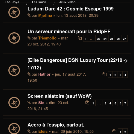
The Royal I.d.P. Essploring Fundation
Les salons du manoir Von Mortekai
Jeux-vidéo
Ludum Dare 42 : Cosmic Escape 1999
par
» lun. 13 août 2018, 20:39
Mjollna
Un serveur minecraft pour la RidpEF
par
» mar.
Trèsmollo
…
1
23
24
25
26
27
23 oct. 2012, 19:43
[Elite Dangerous] DSN Luxury Tour (22/10 ->
17/12)
par
» jeu. 17 août 2017,
Hâthor
1
2
3
4
19:50
Screen aléatoire (sauf WoW)
par
» dim. 23 oct.
Sid
…
1
3
4
5
6
7
2016, 21:45
Accro à l'essplo, partout.
par
» mar. 29 juin 2010, 15:55
Eléïs
1
2