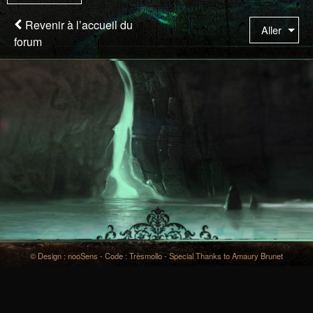
êtes
à
Revenir à l’accueil du
Aller
la
forum
page
© Design : nooSens - Code : Trèsmollo - Special Thanks to Amaury Brunet