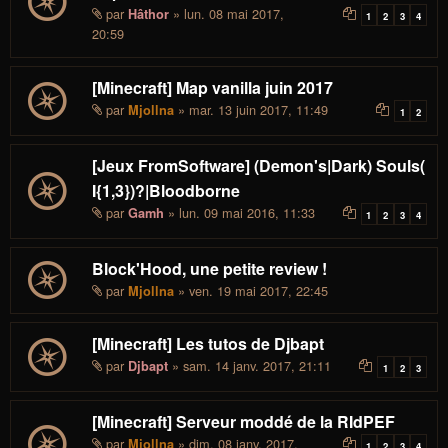
par
» lun. 08 mai 2017,
Hâthor
1
2
3
4
20:59
[Minecraft] Map vanilla juin 2017
par
» mar. 13 juin 2017, 11:49
Mjollna
1
2
[Jeux FromSoftware] (Demon's|Dark) Souls(
I{1,3})?|Bloodborne
par
» lun. 09 mai 2016, 11:33
Gamh
1
2
3
4
Block'Hood, une petite review !
par
» ven. 19 mai 2017, 22:45
Mjollna
[Minecraft] Les tutos de Djbapt
par
» sam. 14 janv. 2017, 21:11
Djbapt
1
2
3
[Minecraft] Serveur moddé de la RIdPEF
par
» dim. 08 janv. 2017,
Mjollna
1
2
3
4