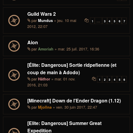
Guild Wars 2
par
» jeu. 10 mai
Mundus
…
1
3
4
5
6
7
2012, 22:07
Aion
par
» mar. 25 juil. 2017, 16:36
Amoriah
[Élite: Dangerous] Sortie ridpefienne (et
coup de main à Adodo)
par
» mar. 01 nov.
Hâthor
1
2
3
4
5
6
2016, 21:03
[Minecraft] Down de l'Ender Dragon (1.12)
par
» ven. 30 juin 2017, 22:47
Mjollna
[Elite: Dangerous] Summer Great
Expedition