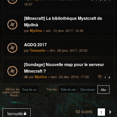
18:37
[Minecraft] La bibliothèque Mystcraft de
Mjollnà
par
» ven. 13 janv. 2017, 12:36
Mjollna
AGDQ 2017
par
» dim. 08 janv. 2017, 20:52
Trèsmollo
[Sondage] Nouvelle map pour le serveur
Minecraft ?
par
» sam. 24 déc. 2016, 17:39
Mjollna
1
2
Afficher les
Trier par :
sujets publiés
depuis :
62 sujets
Vous
1
Sui
Verrouillé