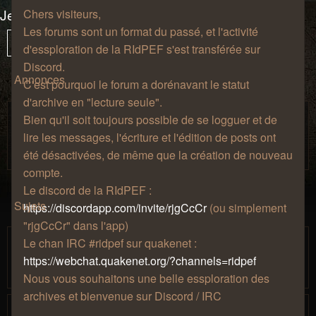
Jeux-vidéo
Chers visiteurs,
Les forums sont un format du passé, et l'activité
62 sujets
Vous
1
Sui
Verrouillé
d'essploration de la RIdPEF s'est transférée sur
êtes
Discord.
à
Annonces
C'est pourquoi le forum a dorénavant le statut
la
d'archive en "lecture seule".
page
Règles de bienséance.
Bien qu'il soit toujours possible de se logguer et de
Salon de
par
» jeu. 27 août 2009, 12:57 » dans
Zhao
lire les messages, l'écriture et l'édition de posts ont
café
été désactivées, de même que la création de nouveau
compte.
Le discord de la RIdPEF :
Sujets
https://discordapp.com/invite/rjgCcCr
(ou simplement
"rjgCcCr" dans l'app)
[Minecraft] Serveur 1.14
Le chan IRC #ridpef sur quakenet :
par
» lun. 06
Mjollna
…
https://webchat.quakenet.org/?channels=ridpef
1
12
13
14
15
16
août 2018, 18:42
Nous vous souhaitons une belle essploration des
archives et bienvenue sur Discord / IRC
[Minecraft] 2020 : Serveur 1.12 moddé