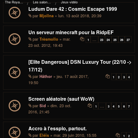
The Royal I.d.P. Essploring Fundation
Les salons du manoir Von Mortekai
Jeux-vidéo
Ludum Dare 42 : Cosmic Escape 1999
par
» lun. 13 août 2018, 20:39
Mjollna
Un serveur minecraft pour la RidpEF
par
» mar.
Trèsmollo
…
1
23
24
25
26
27
23 oct. 2012, 19:43
[Elite Dangerous] DSN Luxury Tour (22/10 ->
17/12)
par
» jeu. 17 août 2017,
Hâthor
1
2
3
4
19:50
Screen aléatoire (sauf WoW)
par
» dim. 23 oct.
Sid
…
1
3
4
5
6
7
2016, 21:45
Accro à l'essplo, partout.
par
» mar. 29 juin 2010, 15:55
Eléïs
1
2