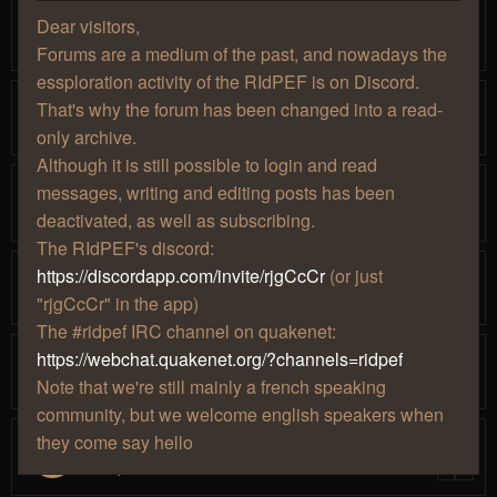
(SevTech)
Dear visitors,
par
» mer. 15 janv. 2020, 15:01
Mjollna
1
2
Forums are a medium of the past, and nowadays the
essploration activity of the RIdPEF is on Discord.
[Minecraft] Modpacks / mods cools
That's why the forum has been changed into a read-
par
» mer. 29 nov. 2017, 14:53
Mjollna
only archive.
Although it is still possible to login and read
[Final Fantasy]Le marathon continue.
messages, writing and editing posts has been
par
» jeu. 14 mars 2019, 15:38
Djbapt
1
2
deactivated, as well as subscribing.
The RIdPEF's discord:
[Elite Dangerous] Distant World 2
https://discordapp.com/invite/rjgCcCr
(or just
par
» ven. 09 mars 2018, 15:11
Hâthor
"rjgCcCr" in the app)
The #ridpef IRC channel on quakenet:
[Elite Dangerous] Liens utiles
https://webchat.quakenet.org/?channels=ridpef
par
» sam. 03 nov. 2018, 15:52
Hâthor
Note that we're still mainly a french speaking
community, but we welcome english speakers when
they come say hello
Les projets un peu tarés à Caradine
par
» ven. 14 avr. 2017, 20:00
Caradine
1
2