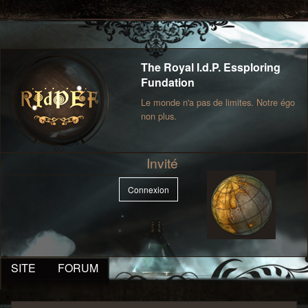
The Royal I.d.P. Essploring
Fundation
Le monde n'a pas de limites. Notre égo
non plus.
Invité
Connexion
SITE
FORUM