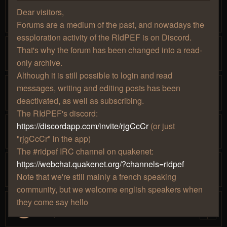
(SevTech)
Dear visitors,
par
» mer. 15 janv. 2020, 15:01
Mjollna
1
2
Forums are a medium of the past, and nowadays the
essploration activity of the RIdPEF is on Discord.
[Minecraft] Modpacks / mods cools
That's why the forum has been changed into a read-
par
» mer. 29 nov. 2017, 14:53
Mjollna
only archive.
Although it is still possible to login and read
[Final Fantasy]Le marathon continue.
messages, writing and editing posts has been
par
» jeu. 14 mars 2019, 15:38
Djbapt
1
2
deactivated, as well as subscribing.
The RIdPEF's discord:
[Elite Dangerous] Distant World 2
https://discordapp.com/invite/rjgCcCr
(or just
par
» ven. 09 mars 2018, 15:11
Hâthor
"rjgCcCr" in the app)
The #ridpef IRC channel on quakenet:
[Elite Dangerous] Liens utiles
https://webchat.quakenet.org/?channels=ridpef
par
» sam. 03 nov. 2018, 15:52
Hâthor
Note that we're still mainly a french speaking
community, but we welcome english speakers when
they come say hello
Les projets un peu tarés à Caradine
par
» ven. 14 avr. 2017, 20:00
Caradine
1
2