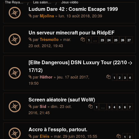
The Royal I.d.P. Essploring Fundation
Les salons du manoir Von Mortekai
Jeux-vidéo
Ludum Dare 42 : Cosmic Escape 1999
par
» lun. 13 août 2018, 20:39
Mjollna
Un serveur minecraft pour la RidpEF
par
» mar.
Trèsmollo
…
1
23
24
25
26
27
23 oct. 2012, 19:43
[Elite Dangerous] DSN Luxury Tour (22/10 ->
17/12)
par
» jeu. 17 août 2017,
Hâthor
1
2
3
4
19:50
Screen aléatoire (sauf WoW)
par
» dim. 23 oct.
Sid
…
1
3
4
5
6
7
2016, 21:45
Accro à l'essplo, partout.
par
» mar. 29 juin 2010, 15:55
Eléïs
1
2