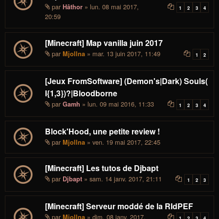
par
» lun. 08 mai 2017,
Hâthor
1
2
3
4
20:59
[Minecraft] Map vanilla juin 2017
par
» mar. 13 juin 2017, 11:49
Mjollna
1
2
[Jeux FromSoftware] (Demon's|Dark) Souls(
I{1,3})?|Bloodborne
par
» lun. 09 mai 2016, 11:33
Gamh
1
2
3
4
Block'Hood, une petite review !
par
» ven. 19 mai 2017, 22:45
Mjollna
[Minecraft] Les tutos de Djbapt
par
» sam. 14 janv. 2017, 21:11
Djbapt
1
2
3
[Minecraft] Serveur moddé de la RIdPEF
par
» dim. 08 janv. 2017,
Mjollna
1
2
3
4