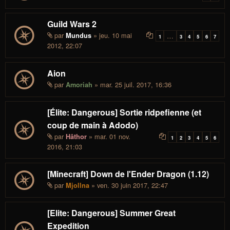
Guild Wars 2
par
» jeu. 10 mai
Mundus
…
1
3
4
5
6
7
2012, 22:07
Aion
par
» mar. 25 juil. 2017, 16:36
Amoriah
[Élite: Dangerous] Sortie ridpefienne (et
coup de main à Adodo)
par
» mar. 01 nov.
Hâthor
1
2
3
4
5
6
2016, 21:03
[Minecraft] Down de l'Ender Dragon (1.12)
par
» ven. 30 juin 2017, 22:47
Mjollna
[Elite: Dangerous] Summer Great
Expedition