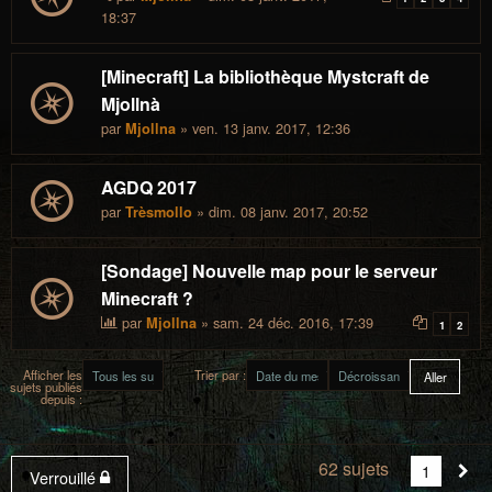
18:37
[Minecraft] La bibliothèque Mystcraft de
Mjollnà
par
» ven. 13 janv. 2017, 12:36
Mjollna
AGDQ 2017
par
» dim. 08 janv. 2017, 20:52
Trèsmollo
[Sondage] Nouvelle map pour le serveur
Minecraft ?
par
» sam. 24 déc. 2016, 17:39
Mjollna
1
2
Afficher les
Trier par :
sujets publiés
depuis :
62 sujets
Vous
1
Sui
Verrouillé