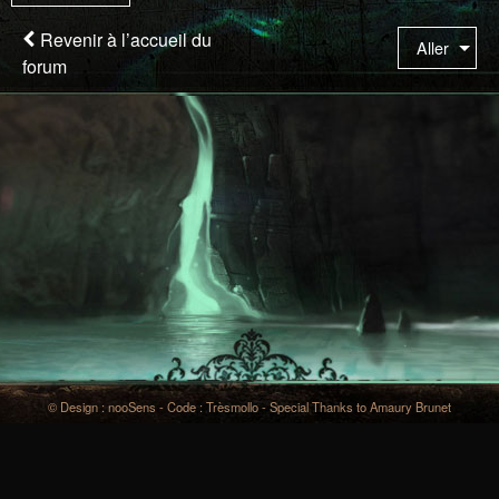
êtes
à
Revenir à l’accueil du
Aller
la
forum
page
© Design : nooSens - Code : Trèsmollo - Special Thanks to Amaury Brunet