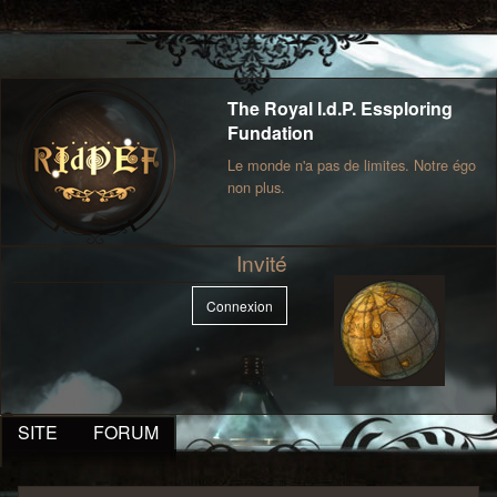
The Royal I.d.P. Essploring
Fundation
Le monde n'a pas de limites. Notre égo
non plus.
Invité
Connexion
SITE
FORUM