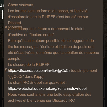
Jeux-vidéo
Chers visiteurs,
Les forums sont un format du passé, et l'activité
62 sujets
Vous
1
Sui
Verrouillé
d'essploration de la RIdPEF s'est transférée sur
êtes
Discord.
à
Annonces
C'est pourquoi le forum a dorénavant le statut
la
d'archive en "lecture seule".
page
Règles de bienséance.
Bien qu'il soit toujours possible de se logguer et de
Salon de
par
» jeu. 27 août 2009, 12:57 » dans
Zhao
lire les messages, l'écriture et l'édition de posts ont
café
été désactivées, de même que la création de nouveau
compte.
Le discord de la RIdPEF :
Sujets
https://discordapp.com/invite/rjgCcCr
(ou simplement
"rjgCcCr" dans l'app)
[Minecraft] Serveur 1.14
Le chan IRC #ridpef sur quakenet :
par
» lun. 06
Mjollna
…
https://webchat.quakenet.org/?channels=ridpef
1
12
13
14
15
16
août 2018, 18:42
Nous vous souhaitons une belle essploration des
archives et bienvenue sur Discord / IRC
[Minecraft] 2020 : Serveur 1.12 moddé