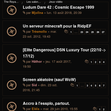
The Royal I.d.P. Essploring Fundation
Les salons du manoir Von Mortekai
Jeux-vidéo
Ludum Dare 42 : Cosmic Escape 1999
par
» lun. 13 août 2018, 20:39
Mjollna
Un serveur minecraft pour la RidpEF
par
» mar.
Trèsmollo
…
1
23
24
25
26
27
23 oct. 2012, 19:43
[Elite Dangerous] DSN Luxury Tour (22/10 ->
17/12)
par
» jeu. 17 août 2017,
Hâthor
1
2
3
4
19:50
Screen aléatoire (sauf WoW)
par
» dim. 23 oct.
Sid
…
1
3
4
5
6
7
2016, 21:45
Accro à l'essplo, partout.
par
» mar. 29 juin 2010, 15:55
Eléïs
1
2