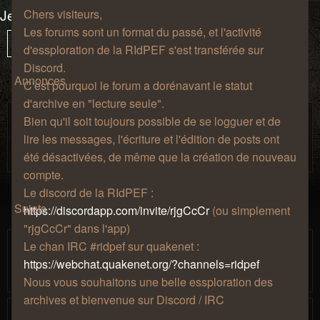
Jeux-vidéo
Chers visiteurs,
Les forums sont un format du passé, et l'activité
62 sujets
Vous
1
Sui
Verrouillé
d'essploration de la RIdPEF s'est transférée sur
êtes
Discord.
à
Annonces
C'est pourquoi le forum a dorénavant le statut
la
d'archive en "lecture seule".
page
Règles de bienséance.
Bien qu'il soit toujours possible de se logguer et de
Salon de
par
» jeu. 27 août 2009, 12:57 » dans
Zhao
lire les messages, l'écriture et l'édition de posts ont
café
été désactivées, de même que la création de nouveau
compte.
Le discord de la RIdPEF :
Sujets
https://discordapp.com/invite/rjgCcCr
(ou simplement
"rjgCcCr" dans l'app)
[Minecraft] Serveur 1.14
Le chan IRC #ridpef sur quakenet :
par
» lun. 06
Mjollna
…
https://webchat.quakenet.org/?channels=ridpef
1
12
13
14
15
16
août 2018, 18:42
Nous vous souhaitons une belle essploration des
archives et bienvenue sur Discord / IRC
[Minecraft] 2020 : Serveur 1.12 moddé