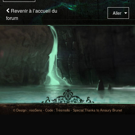
êtes
à
Revenir à l’accueil du
Aller
la
forum
page
© Design : nooSens - Code : Trèsmollo - Special Thanks to Amaury Brunet