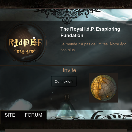
The Royal I.d.P. Essploring
Fundation
Le monde n'a pas de limites. Notre égo
non plus.
Invité
Connexion
SITE
FORUM