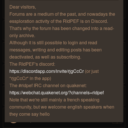
(SevTech)
Dear visitors,
par
» mer. 15 janv. 2020, 15:01
Mjollna
1
2
Forums are a medium of the past, and nowadays the
essploration activity of the RIdPEF is on Discord.
[Minecraft] Modpacks / mods cools
That's why the forum has been changed into a read-
par
» mer. 29 nov. 2017, 14:53
Mjollna
only archive.
Although it is still possible to login and read
[Final Fantasy]Le marathon continue.
messages, writing and editing posts has been
par
» jeu. 14 mars 2019, 15:38
Djbapt
1
2
deactivated, as well as subscribing.
The RIdPEF's discord:
[Elite Dangerous] Distant World 2
https://discordapp.com/invite/rjgCcCr
(or just
par
» ven. 09 mars 2018, 15:11
Hâthor
"rjgCcCr" in the app)
The #ridpef IRC channel on quakenet:
[Elite Dangerous] Liens utiles
https://webchat.quakenet.org/?channels=ridpef
par
» sam. 03 nov. 2018, 15:52
Hâthor
Note that we're still mainly a french speaking
community, but we welcome english speakers when
they come say hello
Les projets un peu tarés à Caradine
par
» ven. 14 avr. 2017, 20:00
Caradine
1
2