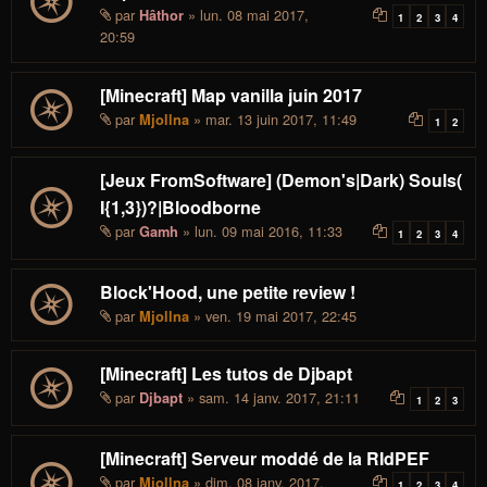
par
» lun. 08 mai 2017,
Hâthor
1
2
3
4
20:59
[Minecraft] Map vanilla juin 2017
par
» mar. 13 juin 2017, 11:49
Mjollna
1
2
[Jeux FromSoftware] (Demon's|Dark) Souls(
I{1,3})?|Bloodborne
par
» lun. 09 mai 2016, 11:33
Gamh
1
2
3
4
Block'Hood, une petite review !
par
» ven. 19 mai 2017, 22:45
Mjollna
[Minecraft] Les tutos de Djbapt
par
» sam. 14 janv. 2017, 21:11
Djbapt
1
2
3
[Minecraft] Serveur moddé de la RIdPEF
par
» dim. 08 janv. 2017,
Mjollna
1
2
3
4