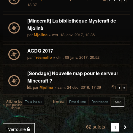
18:37
[Minecraft] La bibliothèque Mystcraft de
Mjollnà
par
» ven. 13 janv. 2017, 12:36
Mjollna
AGDQ 2017
par
» dim. 08 janv. 2017, 20:52
Trèsmollo
[Sondage] Nouvelle map pour le serveur
Minecraft ?
par
» sam. 24 déc. 2016, 17:39
Mjollna
1
2
Afficher les
Trier par :
sujets publiés
depuis :
62 sujets
Vous
1
Sui
Verrouillé