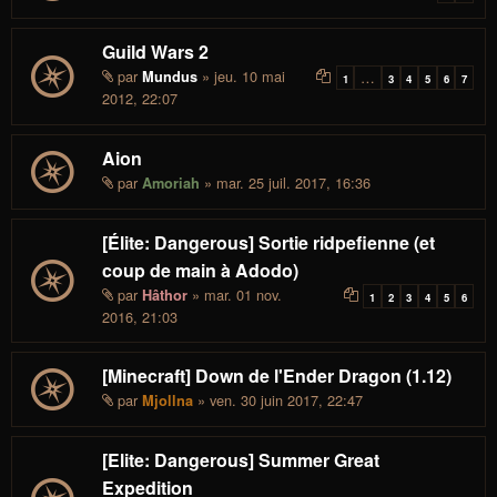
Guild Wars 2
par
» jeu. 10 mai
Mundus
…
1
3
4
5
6
7
2012, 22:07
Aion
par
» mar. 25 juil. 2017, 16:36
Amoriah
[Élite: Dangerous] Sortie ridpefienne (et
coup de main à Adodo)
par
» mar. 01 nov.
Hâthor
1
2
3
4
5
6
2016, 21:03
[Minecraft] Down de l'Ender Dragon (1.12)
par
» ven. 30 juin 2017, 22:47
Mjollna
[Elite: Dangerous] Summer Great
Expedition