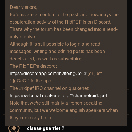
10:32
Dear visitors,
Forums are a medium of the past, and nowadays the
[Discord] Un serveur Discord pour la
essploration activity of the RIdPEF is on Discord.
RIdPEF
That's why the forum has been changed into a read-
par
» dim. 29 sept. 2019, 19:26
Mjollna
only archive.
Although it is still possible to login and read
[IRC] Canal #RIdPEF sur irc.quakenet.org
messages, writing and editing posts has been
par
» lun. 08 févr.
Lenwë
…
1
7
8
9
10
11
deactivated, as well as subscribing.
2010, 16:05
The RIdPEF's discord:
https://discordapp.com/invite/rjgCcCr
(or just
Sous la surface de World of Warcraft
"rjgCcCr" in the app)
par
» lun. 28 août 2023, 17:42
Eléïs
The #ridpef IRC channel on quakenet:
https://webchat.quakenet.org/?channels=ridpef
Essploration Flashback !
Note that we're still mainly a french speaking
par
» sam. 11 déc. 2021, 13:08
Ðarknêss
community, but we welcome english speakers when
they come say hello
Plus possible d'acceder au domaine de
classe guerrier ?