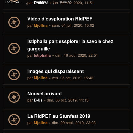
The Royal I.d.P. Essploring Fundation
La bibliothèque du manoir Von Mortekaï
Salon de café
par
» lun. 09 nov. 2020, 11:51
Drakk78
Vidéo d'essploration RIdPEF
par
» sam. 04 juil. 2020, 15:02
Mjollna
Istiphalia part essplorer la savoie chez
gargouille
par
» dim. 16 août 2020, 22:51
Istiphalia
Images qui disparaissent
par
» ven. 25 oct. 2019, 15:43
Mjollna
Nouvel arrivant
par
» dim. 06 oct. 2019, 11:13
D-Us
La RIdPEF au Stunfest 2019
par
» dim. 29 sept. 2019, 23:08
Mjollna