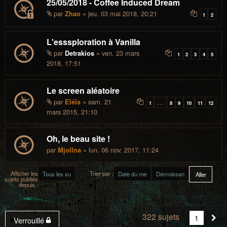
25/05/2018 - Coffee Induced Dream
par
» jeu. 03 mai 2018, 20:21
Zhao
1
2
L'esssploration à Vanilla
par
» ven. 23 mars
Detrakios
1
2
3
4
5
2018, 17:51
Le screen aléatoire
par
» sam. 21
Eléïs
…
1
8
9
10
11
12
mars 2015, 21:10
Oh, le beau site !
par
» lun. 06 nov. 2017, 11:24
Mjollna
Afficher les
Trier par :
sujets publiés
depuis :
322 sujets
Vous
1
Sui
Verrouillé