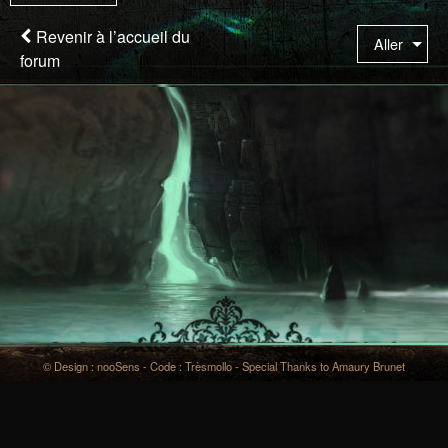
êtes
à
Revenir à l’accueil du
Aller
la
forum
page
© Design : nooSens - Code : Trèsmollo - Special Thanks to Amaury Brunet