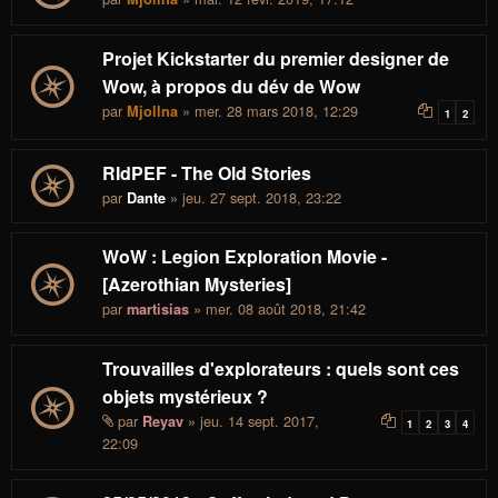
Projet Kickstarter du premier designer de
Wow, à propos du dév de Wow
par
» mer. 28 mars 2018, 12:29
Mjollna
1
2
RIdPEF - The Old Stories
par
» jeu. 27 sept. 2018, 23:22
Dante
WoW : Legion Exploration Movie -
[Azerothian Mysteries]
par
» mer. 08 août 2018, 21:42
martisias
Trouvailles d'explorateurs : quels sont ces
objets mystérieux ?
par
» jeu. 14 sept. 2017,
Reyav
1
2
3
4
22:09