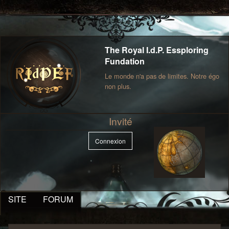
The Royal I.d.P. Essploring
Fundation
Le monde n'a pas de limites. Notre égo
non plus.
Invité
Connexion
SITE
FORUM