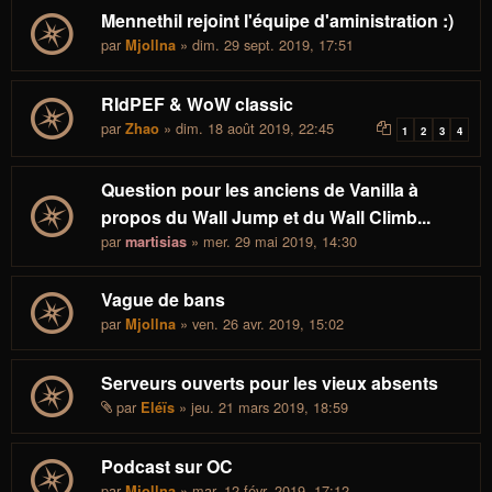
Mennethil rejoint l'équipe d'aministration :)
par
» dim. 29 sept. 2019, 17:51
Mjollna
RIdPEF & WoW classic
par
» dim. 18 août 2019, 22:45
Zhao
1
2
3
4
Question pour les anciens de Vanilla à
propos du Wall Jump et du Wall Climb...
par
» mer. 29 mai 2019, 14:30
martisias
Vague de bans
par
» ven. 26 avr. 2019, 15:02
Mjollna
Serveurs ouverts pour les vieux absents
par
» jeu. 21 mars 2019, 18:59
Eléïs
Podcast sur OC
par
» mar. 12 févr. 2019, 17:12
Mjollna