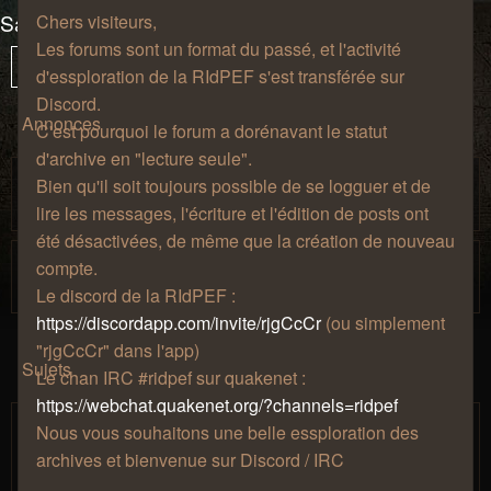
Salon de café
Chers visiteurs,
Les forums sont un format du passé, et l'activité
322 sujets
Vous
1
Sui
Verrouillé
d'essploration de la RIdPEF s'est transférée sur
êtes
Discord.
à
Annonces
C'est pourquoi le forum a dorénavant le statut
la
d'archive en "lecture seule".
page
Règles de bienséance.
Bien qu'il soit toujours possible de se logguer et de
par
» jeu. 27 août 2009, 12:57
Zhao
lire les messages, l'écriture et l'édition de posts ont
été désactivées, de même que la création de nouveau
Histoire de la Ridpef.
compte.
par
» jeu. 27 août 2009, 11:04
Zhao
Le discord de la RIdPEF :
https://discordapp.com/invite/rjgCcCr
(ou simplement
"rjgCcCr" dans l'app)
Sujets
Le chan IRC #ridpef sur quakenet :
https://webchat.quakenet.org/?channels=ridpef
Coffee Induced Dreams (anciennement
Nous vous souhaitons une belle essploration des
P.A.T.I.)
archives et bienvenue sur Discord / IRC
par
» ven. 25 mai 2018,
Mjollna
1
2
3
4
5