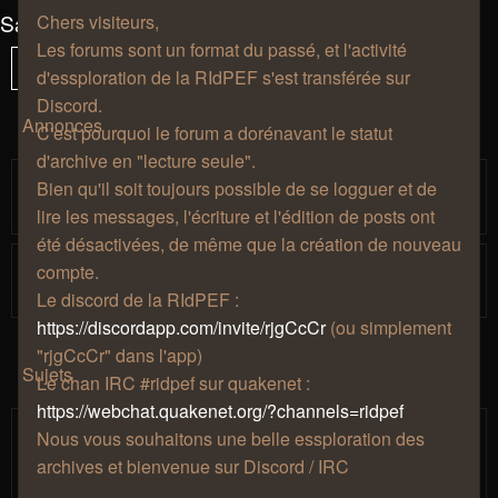
Salon de café
Chers visiteurs,
Les forums sont un format du passé, et l'activité
322 sujets
Vous
1
Sui
Verrouillé
d'essploration de la RIdPEF s'est transférée sur
êtes
Discord.
à
Annonces
C'est pourquoi le forum a dorénavant le statut
la
d'archive en "lecture seule".
page
Règles de bienséance.
Bien qu'il soit toujours possible de se logguer et de
par
» jeu. 27 août 2009, 12:57
Zhao
lire les messages, l'écriture et l'édition de posts ont
été désactivées, de même que la création de nouveau
Histoire de la Ridpef.
compte.
par
» jeu. 27 août 2009, 11:04
Zhao
Le discord de la RIdPEF :
https://discordapp.com/invite/rjgCcCr
(ou simplement
"rjgCcCr" dans l'app)
Sujets
Le chan IRC #ridpef sur quakenet :
https://webchat.quakenet.org/?channels=ridpef
Coffee Induced Dreams (anciennement
Nous vous souhaitons une belle essploration des
P.A.T.I.)
archives et bienvenue sur Discord / IRC
par
» ven. 25 mai 2018,
Mjollna
1
2
3
4
5