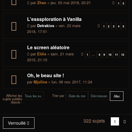
par
» jeu. 03 mai 2018, 20:21
Zhao
1
2
L'esssploration à Vanilla
par
» ven. 23 mars
Detrakios
1
2
3
4
5
2018, 17:51
Le screen aléatoire
par
» sam. 21 mars
Eléïs
…
1
8
9
10
11
12
2015, 21:10
Oh, le beau site !
par
» lun. 06 nov. 2017, 11:24
Mjollna
Afficher les
Trier par :
sujets publiés
depuis :
322 sujets
Vous
1
Sui
Verrouillé
êtes