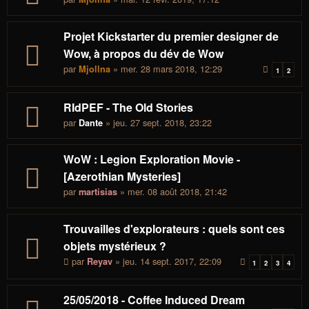
Projet Kickstarter du premier designer de
Wow, à propos du dév de Wow
par
» mer. 28 mars 2018, 12:29
Mjollna
1
2
RIdPEF - The Old Stories
par
» jeu. 27 sept. 2018, 23:22
Dante
WoW : Legion Exploration Movie -
[Azerothian Mysteries]
par
» mer. 08 août 2018, 21:42
martisias
Trouvailles d'explorateurs : quels sont ces
objets mystérieux ?
par
» jeu. 14 sept. 2017, 22:09
Reyav
1
2
3
4
25/05/2018 - Coffee Induced Dream