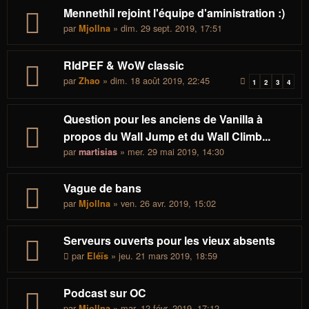
Mennethil rejoint l'équipe d'aministration :)
par
» dim. 29 sept. 2019, 17:51
Mjollna
RIdPEF & WoW classic
par
» dim. 18 août 2019, 22:45
Zhao
1
2
3
4
Question pour les anciens de Vanilla à
propos du Wall Jump et du Wall Climb...
par
» mer. 29 mai 2019, 14:30
martisias
Vague de bans
par
» ven. 26 avr. 2019, 15:02
Mjollna
Serveurs ouverts pour les vieux absents
par
» jeu. 21 mars 2019, 18:59
Eléïs
Podcast sur OC
par
» mar. 12 févr. 2019, 17:12
Mjollna