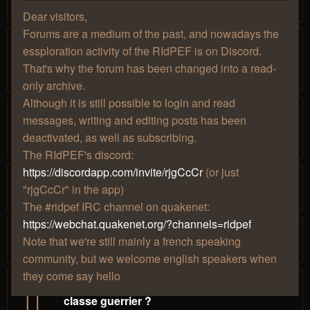
10:32
Dear visitors,
Forums are a medium of the past, and nowadays the
[Discord] Un serveur Discord pour la
essploration activity of the RIdPEF is on Discord.
RIdPEF
That's why the forum has been changed into a read-
par
» dim. 29 sept. 2019, 19:26
Mjollna
only archive.
Although it is still possible to login and read
[IRC] Canal #RIdPEF sur irc.quakenet.org
messages, writing and editing posts has been
par
» lun. 08 févr.
Lenwë
…
1
7
8
9
10
11
deactivated, as well as subscribing.
2010, 16:05
The RIdPEF's discord:
https://discordapp.com/invite/rjgCcCr
(or just
Sous la surface de World of Warcraft
"rjgCcCr" in the app)
par
» lun. 28 août 2023, 17:42
Eléïs
The #ridpef IRC channel on quakenet:
https://webchat.quakenet.org/?channels=ridpef
Essploration Flashback !
Note that we're still mainly a french speaking
par
» sam. 11 déc. 2021, 13:08
Ðarknêss
community, but we welcome english speakers when
they come say hello
Plus possible d'acceder au domaine de
classe guerrier ?