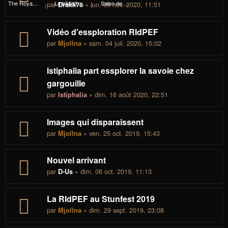
The Royal I.d.P. Essploring Fundation
La bibliothèque du manoir Von Mortekaï
Salon de café
par
» lun. 09 nov. 2020, 11:51
Drakk78
Vidéo d'essploration RIdPEF
par
» sam. 04 juil. 2020, 15:02
Mjollna
Istiphalia part essplorer la savoie chez
gargouille
par
» dim. 16 août 2020, 22:51
Istiphalia
Images qui disparaissent
par
» ven. 25 oct. 2019, 15:43
Mjollna
Nouvel arrivant
par
» dim. 06 oct. 2019, 11:13
D-Us
La RIdPEF au Stunfest 2019
par
» dim. 29 sept. 2019, 23:08
Mjollna