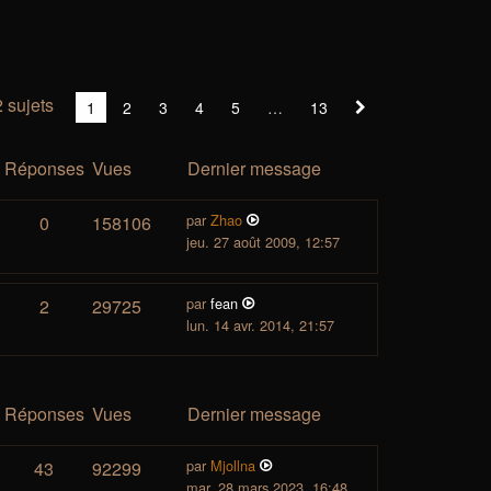
 sujets
Vous
1
2
3
4
5
13
Suivant
êtes
à
Réponses
Vues
Dernier message
la
page
par
Zhao
0
158106
jeu. 27 août 2009, 12:57
par
fean
2
29725
lun. 14 avr. 2014, 21:57
Réponses
Vues
Dernier message
par
Mjollna
43
92299
mar. 28 mars 2023, 16:48