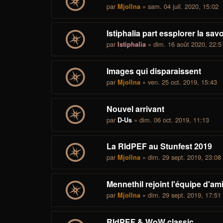
par
» sam. 04 juil. 2020, 15:02
Mjollna
Istiphalia part essplorer la sav
par
» dim. 16 août 2020, 22:5
Istiphalia
Images qui disparaissent
par
» ven. 25 oct. 2019, 15:43
Mjollna
Nouvel arrivant
par
» dim. 06 oct. 2019, 11:13
D-Us
La RIdPEF au Stunfest 2019
par
» dim. 29 sept. 2019, 23:08
Mjollna
Mennethil rejoint l'équipe d'ami
par
» dim. 29 sept. 2019, 17:51
Mjollna
RIdPEF & WoW classic