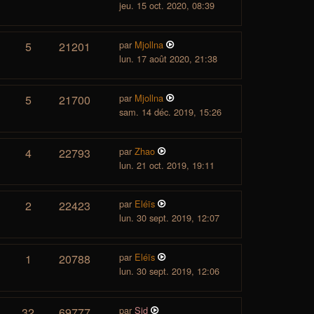
jeu. 15 oct. 2020, 08:39
par
Mjollna
5
21201
lun. 17 août 2020, 21:38
par
Mjollna
5
21700
sam. 14 déc. 2019, 15:26
par
Zhao
4
22793
lun. 21 oct. 2019, 19:11
par
Eléïs
2
22423
lun. 30 sept. 2019, 12:07
par
Eléïs
1
20788
lun. 30 sept. 2019, 12:06
par
Sid
32
69777