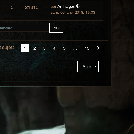
par
Anthargas
5
21813
sam. 06 janv. 2018, 15:33
 sujets
Vous
1
2
3
4
5
13
Suivant
êtes
à
Aller
la
page