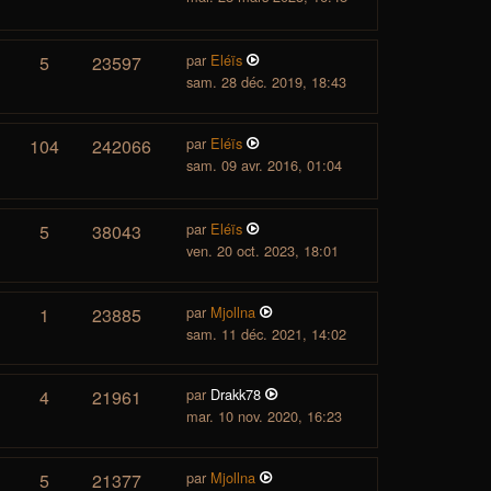
par
Eléïs
5
23597
sam. 28 déc. 2019, 18:43
par
Eléïs
104
242066
sam. 09 avr. 2016, 01:04
par
Eléïs
5
38043
ven. 20 oct. 2023, 18:01
par
Mjollna
1
23885
sam. 11 déc. 2021, 14:02
par
Drakk78
4
21961
mar. 10 nov. 2020, 16:23
par
Mjollna
5
21377