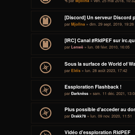
par
» ven. 25 mai 2018, 10:3
Mjollna
[Discord] Un serveur Discord 
par
» dim. 29 sept. 2019, 19:26
Mjollna
[IRC] Canal #RIdPEF sur irc.q
par
» lun. 08 févr. 2010, 16:05
Lenwë
Sous la surface de World of Wa
par
» lun. 28 août 2023, 17:42
Eléïs
Essploration Flashback !
par
» sam. 11 déc. 2021, 13:0
Ðarknêss
Plus possible d'acceder au dom
par
» lun. 09 nov. 2020, 11:51
Drakk78
Vidéo d'essploration RIdPEF