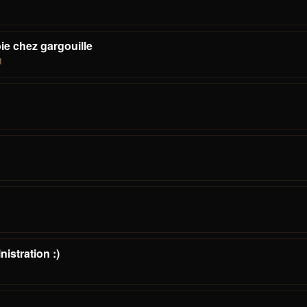
oie chez gargouille
1
nistration :)