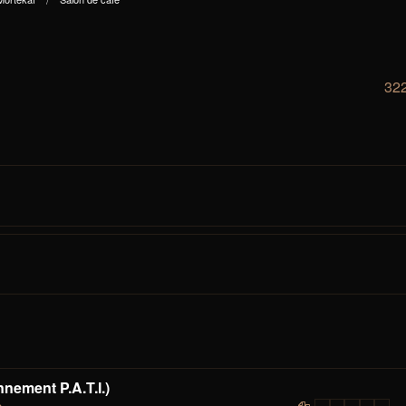
322
nement P.A.T.I.)