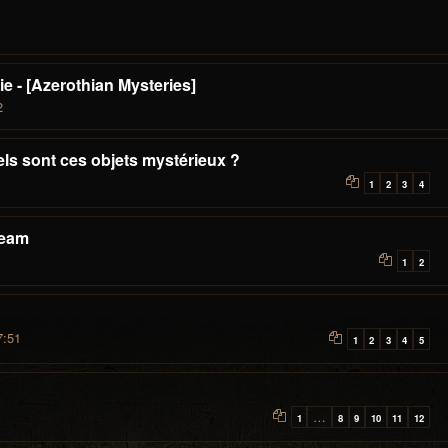
e - [Azerothian Mysteries]
2
els sont ces objets mystérieux ?
1
2
3
4
ream
1
2
7:51
1
2
3
4
5
…
1
8
9
10
11
12