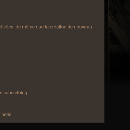
désactivées, de même que la création de nouveau
as subscribing.
 hello