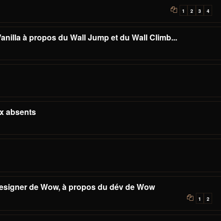
1
2
3
4
anilla à propos du Wall Jump et du Wall Climb...
ux absents
 designer de Wow, à propos du dév de Wow
1
2