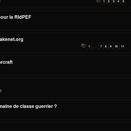
2
1
2
3
4
5
pour la RIdPEF
uakenet.org
…
1
7
8
9
10
11
rcraft
8
aine de classe guerrier ?