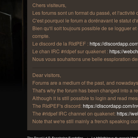
Chers visiteurs,
Les forums sont un format du passé, et l'activité
C'est pourquoi le forum a dorénavant le statut d'a
Bien qu'il soit toujours possible de se logguer e
compte.
Le discord de la RIdPEF :
https://discordapp.com
Le chan IRC #ridpef sur quakenet :
https://webc
Nous vous souhaitons une belle essploration des
Dear visitors,
Forums are a medium of the past, and nowadays t
That's why the forum has been changed into a re
Although it is still possible to login and read m
The RIdPEF's discord:
https://discordapp.com/in
The #ridpef IRC channel on quakenet:
https://w
Note that we're still mainly a french speaking 
The Royal I.d.P. Essploring Fundation
La bibliothèque du manoir Von 