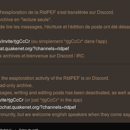
 d'essploration de la RIdPEF s'est transférée sur Discord.
rchive en "lecture seule".
t de lire les messages, l'écriture et l'édition de posts ont été 
/invite/rjgCcCr
(ou simplement "rjgCcCr" dans l'app)
hat.quakenet.org/?channels=ridpef
 archives et bienvenue sur Discord / IRC
he essploration activity of the RIdPEF is on Discord.
ad-only archive.
essages, writing and editing posts has been deactivated, as well 
vite/rjgCcCr
(or just "rjgCcCr" in the app)
ebchat.quakenet.org/?channels=ridpef
community, but we welcome english speakers when they come say
Mortekaï
Salon de café