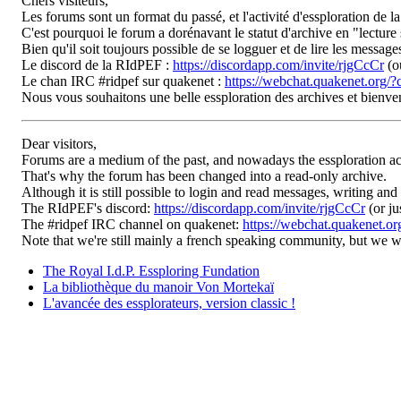
Chers visiteurs,
Les forums sont un format du passé, et l'activité d'essploration de l
C'est pourquoi le forum a dorénavant le statut d'archive en "lecture 
Bien qu'il soit toujours possible de se logguer et de lire les messag
Le discord de la RIdPEF :
https://discordapp.com/invite/rjgCcCr
(o
Le chan IRC #ridpef sur quakenet :
https://webchat.quakenet.org/?
Nous vous souhaitons une belle essploration des archives et bienv
Dear visitors,
Forums are a medium of the past, and nowadays the essploration ac
That's why the forum has been changed into a read-only archive.
Although it is still possible to login and read messages, writing and
The RIdPEF's discord:
https://discordapp.com/invite/rjgCcCr
(or ju
The #ridpef IRC channel on quakenet:
https://webchat.quakenet.or
Note that we're still mainly a french speaking community, but we
The Royal I.d.P. Essploring Fundation
La bibliothèque du manoir Von Mortekaï
L'avancée des essplorateurs, version classic !