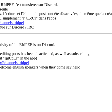
a RIdPEF s'est transférée sur Discord.
seule".
es, l'écriture et l'édition de posts ont été désactivées, de même que la c
u simplement "rjgCcCr" dans l'app)
channels=ridpef
enue sur Discord / IRC
tivity of the RIdPEF is on Discord.
 editing posts has been deactivated, as well as subscribing.
st "rjgCcCr" in the app)
g/?channels=ridpef
 welcome english speakers when they come say hello