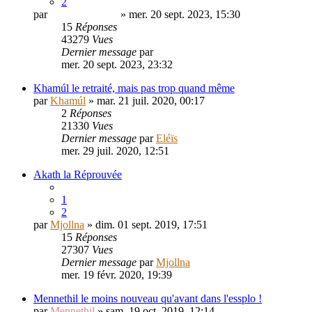
2
par
PouletSansTete
» mer. 20 sept. 2023, 15:30
15
Réponses
43279
Vues
Dernier message
par
PouletSansTete
mer. 20 sept. 2023, 23:32
Khamúl le retraité, mais pas trop quand même
par
Khamúl
» mar. 21 juil. 2020, 00:17
2
Réponses
21330
Vues
Dernier message
par
Eléïs
mer. 29 juil. 2020, 12:51
Akath la Réprouvée
1
2
par
Mjollna
» dim. 01 sept. 2019, 17:51
15
Réponses
27307
Vues
Dernier message
par
Mjollna
mer. 19 févr. 2020, 19:39
Mennethil le moins nouveau qu'avant dans l'essplo !
par
Mennethil
» sam. 19 oct. 2019, 12:14