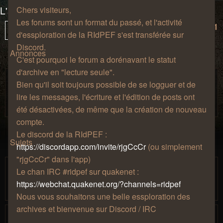
L'avancée des essplorateurs, version classic !
Chers visiteurs,
Les forums sont un format du passé, et l'activité
6 sujets • Page
1
sur
1
Verrouillé
d'essploration de la RIdPEF s'est transférée sur
Discord.
Annonces
C'est pourquoi le forum a dorénavant le statut
d'archive en "lecture seule".
Règles de bienséance.
Bien qu'il soit toujours possible de se logguer et de
Salon de
par
» jeu. 27 août 2009, 12:57 » dans
Zhao
lire les messages, l'écriture et l'édition de posts ont
café
été désactivées, de même que la création de nouveau
compte.
Le discord de la RIdPEF :
Sujets
https://discordapp.com/invite/rjgCcCr
(ou simplement
"rjgCcCr" dans l'app)
Abyssum, Roi des Pirates autoproclamé
Le chan IRC #ridpef sur quakenet :
par
» mer. 20 sept. 2023,
PouletSansTete
1
2
https://webchat.quakenet.org/?channels=ridpef
15:30
Nous vous souhaitons une belle essploration des
archives et bienvenue sur Discord / IRC
Khamúl le retraité, mais pas trop quand