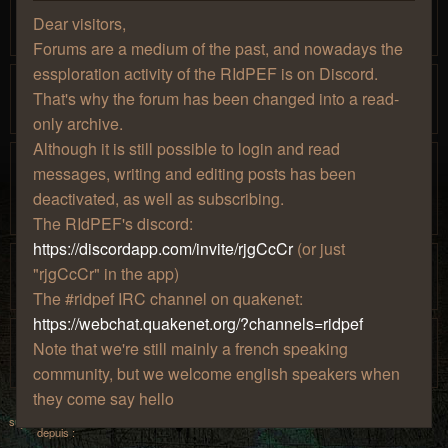
même
Dear visitors,
par
» mar. 21 juil. 2020, 00:17
Khamúl
Forums are a medium of the past, and nowadays the
essploration activity of the RIdPEF is on Discord.
Akath la Réprouvée
That's why the forum has been changed into a read-
par
» dim. 01 sept. 2019, 17:51
Mjollna
1
2
only archive.
Although it is still possible to login and read
Mennethil le moins nouveau qu'avant dans
messages, writing and editing posts has been
l'essplo !
deactivated, as well as subscribing.
par
» sam. 19 oct. 2019, 12:14
Mennethil
The RIdPEF's discord:
https://discordapp.com/invite/rjgCcCr
(or just
Madoridaths le Suprême
"rjgCcCr" in the app)
par
» lun. 02 sept. 2019, 21:35
martisias
The #ridpef IRC channel on quakenet:
https://webchat.quakenet.org/?channels=ridpef
[CV] Mazcca Classic
Note that we're still mainly a french speaking
par
» mar. 27 août 2019, 13:42
Mazcca
1
2
community, but we welcome english speakers when
they come say hello
Afficher les
Trier par :
sujets publiés
depuis :