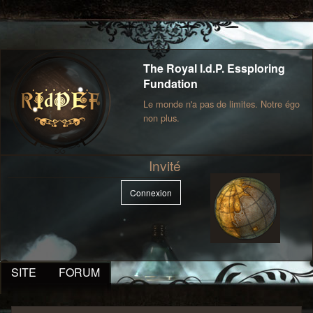
The Royal I.d.P. Essploring
Fundation
Le monde n'a pas de limites. Notre égo
non plus.
Invité
Connexion
SITE
FORUM