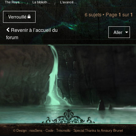
The Royal I.d.P. Essploring Fundation
La bibliothèque du manoir Von Mortekaï
L'avancée des essplorateurs, version classic !
6 sujets • Page
1
sur
1
Verrouillé
Revenir à l’accueil du
Aller
forum
© Design : nooSens - Code : Trèsmollo - Special Thanks to Amaury Brunet