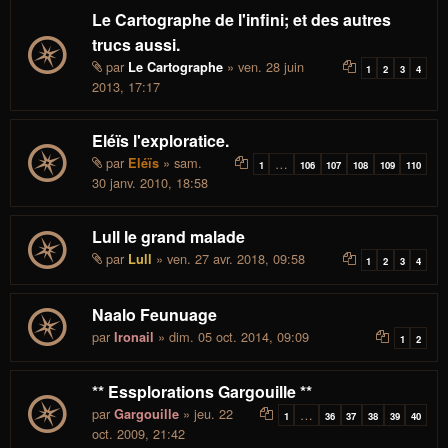
Le Cartographe de l'infini; et des autres
trucs aussi.
par
» ven. 28 juin
Le Cartographe
1
2
3
4
2013, 17:17
Eléïs l'exploratice.
par
» sam.
Eléïs
…
1
106
107
108
109
110
30 janv. 2010, 18:58
Lull le grand malade
par
» ven. 27 avr. 2018, 09:58
Lull
1
2
3
4
Naalo Feunuage
par
» dim. 05 oct. 2014, 09:09
Ironail
1
2
** Essplorations Gargouille **
par
» jeu. 22
Gargouille
…
1
36
37
38
39
40
oct. 2009, 21:42