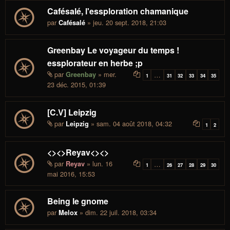
Cafésalé, l'essploration chamanique
par
» jeu. 20 sept. 2018, 21:03
Cafésalé
Greenbay Le voyageur du temps !
essplorateur en herbe ;p
par
» mer.
Greenbay
…
1
31
32
33
34
35
23 déc. 2015, 01:39
[C.V] Leipzig
par
» sam. 04 août 2018, 04:32
Leipzig
1
2
<><>Reyav<><>
par
» lun. 16
Reyav
…
1
26
27
28
29
30
mai 2016, 15:53
Being le gnome
par
» dim. 22 juil. 2018, 03:34
Melox