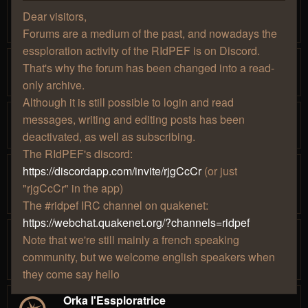
par
» ven.
Thaldrïn
…
Dear visitors,
1
14
15
16
17
18
26 févr. 2016, 02:00
Forums are a medium of the past, and nowadays the
essploration activity of the RIdPEF is on Discord.
[C.V.] Kolgor, un explorateur classique
That's why the forum has been changed into a read-
par
» jeu. 20 mai 2021, 13:48
Kolgor
1
2
only archive.
Although it is still possible to login and read
Ainz l'essplorateur du dimanche !
messages, writing and editing posts has been
par
» mar. 09 juin 2020, 03:30
Ainz
deactivated, as well as subscribing.
The RIdPEF's discord:
Mennethil le nouveau dans l'essplo !
https://discordapp.com/invite/rjgCcCr
(or just
par
» mar. 24
Mennethil
…
"rjgCcCr" in the app)
1
5
6
7
8
9
juil. 2018, 03:40
The #ridpef IRC channel on quakenet:
https://webchat.quakenet.org/?channels=ridpef
Helvete, l'essploration démoniaque !
Note that we're still mainly a french speaking
par
» dim. 09 juin
Helvete
…
1
3
4
5
6
7
community, but we welcome english speakers when
2019, 03:35
they come say hello
Orka l'Essploratrice