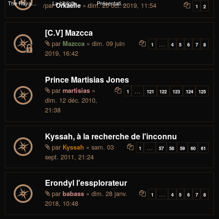
The Royal I.d.P. Essploring Fundation
La bibliothèque du manoir Von Mortekaï
Présentations et avancée des essplorateurs
par
» dim. 20 oct. 2019, 11:54
Orkaelle
1
2
[C.V] Mazcca
par
» dim. 09 juin
Mazcca
…
1
4
5
6
7
8
2019, 16:42
Prince Martisias Jones
par
»
martisias
…
1
121
122
123
124
125
dim. 12 déc. 2010,
21:38
Kyssah, à la recherche de l'inconnu
par
» sam. 03
Kyssah
…
1
57
58
59
60
61
sept. 2011, 21:24
Erondyl l'essplorateur
par
» dim. 28 janv.
babass
…
1
4
5
6
7
8
2018, 10:48