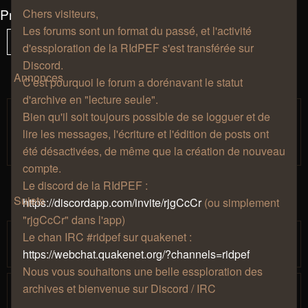
Présentations et avancée des essplorateurs
Chers visiteurs,
Les forums sont un format du passé, et l'activité
235 sujets
Vous
1
Sui
Verrouillé
d'essploration de la RIdPEF s'est transférée sur
êtes
Discord.
à
Annonces
C'est pourquoi le forum a dorénavant le statut
la
d'archive en "lecture seule".
page
Règles de bienséance.
Bien qu'il soit toujours possible de se logguer et de
Salon de
par
» jeu. 27 août 2009, 12:57 » dans
Zhao
lire les messages, l'écriture et l'édition de posts ont
café
été désactivées, de même que la création de nouveau
compte.
Le discord de la RIdPEF :
Sujets
https://discordapp.com/invite/rjgCcCr
(ou simplement
"rjgCcCr" dans l'app)
Abyssum, pirate itinérant
Le chan IRC #ridpef sur quakenet :
par
» mer. 20 sept. 2023, 14:18
PouletSansTete
https://webchat.quakenet.org/?channels=ridpef
Nous vous souhaitons une belle essploration des
Thaldrïn l'essplorateur du temps, de
archives et bienvenue sur Discord / IRC
l'espace et des trucs bizarres.