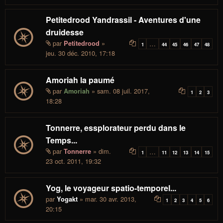
Petitedrood Yandrassil - Aventures d'une
druidesse
par
»
Petitedrood
…
1
44
45
46
47
48
jeu. 30 déc. 2010, 17:18
Amoriah la paumé
par
» sam. 08 juil. 2017,
Amoriah
1
2
3
18:28
Tonnerre, essplorateur perdu dans le
Temps...
par
» dim.
Tonnerre
…
1
11
12
13
14
15
23 oct. 2011, 19:32
Yog, le voyageur spatio-temporel...
par
» mar. 30 avr. 2013,
Yogakt
1
2
3
4
5
6
20:15