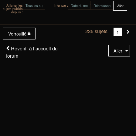
Afficher les
Trier par :
sujets publiés
depuis :
235 sujets
Vous
1
Sui
Verrouillé
êtes
à
Revenir à l’accueil du
Aller
la
forum
page