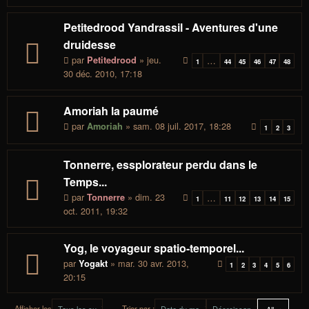
Petitedrood Yandrassil - Aventures d'une
druidesse
par
» jeu.
Petitedrood
…
1
44
45
46
47
48
30 déc. 2010, 17:18
Amoriah la paumé
par
» sam. 08 juil. 2017, 18:28
Amoriah
1
2
3
Tonnerre, essplorateur perdu dans le
Temps...
par
» dim. 23
Tonnerre
…
1
11
12
13
14
15
oct. 2011, 19:32
Yog, le voyageur spatio-temporel...
par
» mar. 30 avr. 2013,
Yogakt
1
2
3
4
5
6
20:15
Afficher les
Trier par :