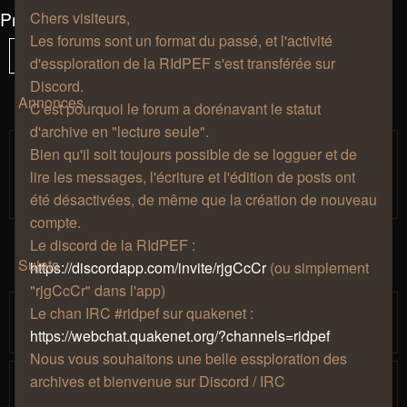
Présentations et avancée des essplorateurs
Chers visiteurs,
Les forums sont un format du passé, et l'activité
235 sujets
Vous
1
Sui
Verrouillé
d'essploration de la RIdPEF s'est transférée sur
êtes
Discord.
à
Annonces
C'est pourquoi le forum a dorénavant le statut
la
d'archive en "lecture seule".
page
Règles de bienséance.
Bien qu'il soit toujours possible de se logguer et de
Salon de
par
» jeu. 27 août 2009, 12:57 » dans
Zhao
lire les messages, l'écriture et l'édition de posts ont
café
été désactivées, de même que la création de nouveau
compte.
Le discord de la RIdPEF :
Sujets
https://discordapp.com/invite/rjgCcCr
(ou simplement
"rjgCcCr" dans l'app)
Abyssum, pirate itinérant
Le chan IRC #ridpef sur quakenet :
par
» mer. 20 sept. 2023, 14:18
PouletSansTete
https://webchat.quakenet.org/?channels=ridpef
Nous vous souhaitons une belle essploration des
Thaldrïn l'essplorateur du temps, de
archives et bienvenue sur Discord / IRC
l'espace et des trucs bizarres.