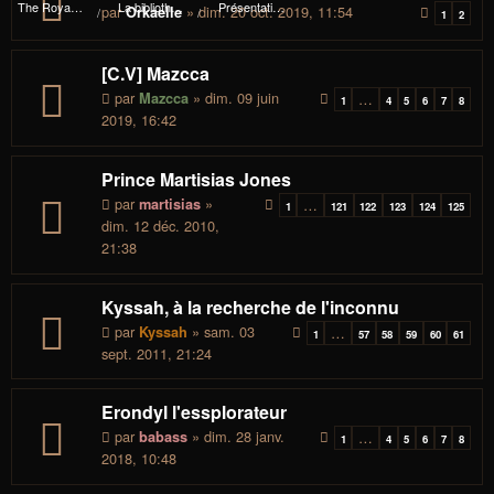
The Royal I.d.P. Essploring Fundation
La bibliothèque du manoir Von Mortekaï
Présentations et avancée des essplorateurs
par
» dim. 20 oct. 2019, 11:54
Orkaelle
1
2
[C.V] Mazcca
par
» dim. 09 juin
Mazcca
…
1
4
5
6
7
8
2019, 16:42
Prince Martisias Jones
par
»
martisias
…
1
121
122
123
124
125
dim. 12 déc. 2010,
21:38
Kyssah, à la recherche de l'inconnu
par
» sam. 03
Kyssah
…
1
57
58
59
60
61
sept. 2011, 21:24
Erondyl l'essplorateur
par
» dim. 28 janv.
babass
…
1
4
5
6
7
8
2018, 10:48