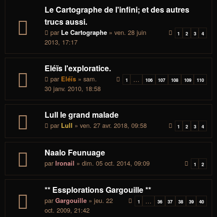
Le Cartographe de l'infini; et des autres
trucs aussi.
par
» ven. 28 juin
Le Cartographe
1
2
3
4
2013, 17:17
Eléïs l'exploratice.
par
» sam.
Eléïs
…
1
106
107
108
109
110
30 janv. 2010, 18:58
Lull le grand malade
par
» ven. 27 avr. 2018, 09:58
Lull
1
2
3
4
Naalo Feunuage
par
» dim. 05 oct. 2014, 09:09
Ironail
1
2
** Essplorations Gargouille **
par
» jeu. 22
Gargouille
…
1
36
37
38
39
40
oct. 2009, 21:42