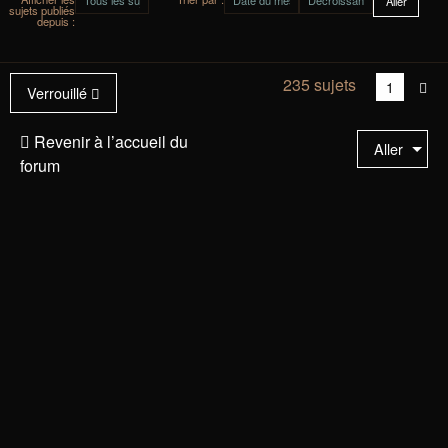
sujets publiés
depuis :
235 sujets
Vous
1
Sui
Verrouillé
êtes
à
Revenir à l’accueil du
Aller
la
forum
page