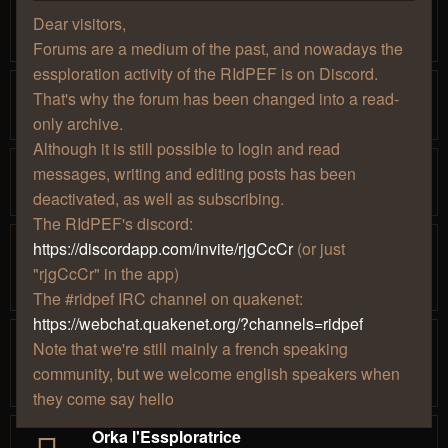
par
» ven. 26
Thaldrïn
…
Dear visitors,
1
14
15
16
17
18
févr. 2016, 02:00
Forums are a medium of the past, and nowadays the
essploration activity of the RIdPEF is on Discord.
[C.V.] Kolgor, un explorateur classique
That's why the forum has been changed into a read-
par
» jeu. 20 mai 2021, 13:48
Kolgor
1
2
only archive.
Although it is still possible to login and read
Ainz l'essplorateur du dimanche !
messages, writing and editing posts has been
par
» mar. 09 juin 2020, 03:30
Ainz
deactivated, as well as subscribing.
The RIdPEF's discord:
Mennethil le nouveau dans l'essplo !
https://discordapp.com/invite/rjgCcCr
(or just
par
» mar. 24
Mennethil
…
"rjgCcCr" in the app)
1
5
6
7
8
9
juil. 2018, 03:40
The #ridpef IRC channel on quakenet:
https://webchat.quakenet.org/?channels=ridpef
Helvete, l'essploration démoniaque !
Note that we're still mainly a french speaking
par
» dim. 09 juin
Helvete
…
1
3
4
5
6
7
community, but we welcome english speakers when
2019, 03:35
they come say hello
Orka l'Essploratrice