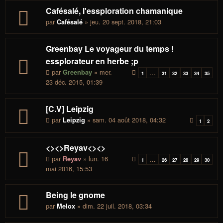
Cafésalé, l'essploration chamanique
par
» jeu. 20 sept. 2018, 21:03
Cafésalé
Greenbay Le voyageur du temps !
essplorateur en herbe ;p
par
» mer.
Greenbay
…
1
31
32
33
34
35
23 déc. 2015, 01:39
[C.V] Leipzig
par
» sam. 04 août 2018, 04:32
Leipzig
1
2
<><>Reyav<><>
par
» lun. 16
Reyav
…
1
26
27
28
29
30
mai 2016, 15:53
Being le gnome
par
» dim. 22 juil. 2018, 03:34
Melox