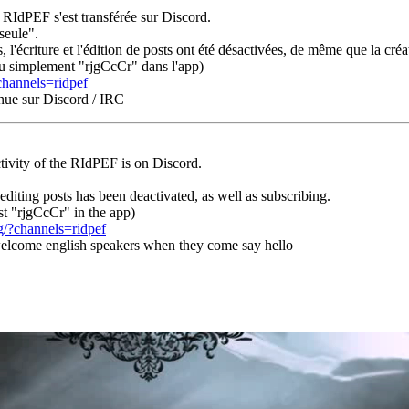
a RIdPEF s'est transférée sur Discord.
seule".
es, l'écriture et l'édition de posts ont été désactivées, de même que la c
u simplement "rjgCcCr" dans l'app)
channels=ridpef
enue sur Discord / IRC
tivity of the RIdPEF is on Discord.
 editing posts has been deactivated, as well as subscribing.
st "rjgCcCr" in the app)
g/?channels=ridpef
 welcome english speakers when they come say hello