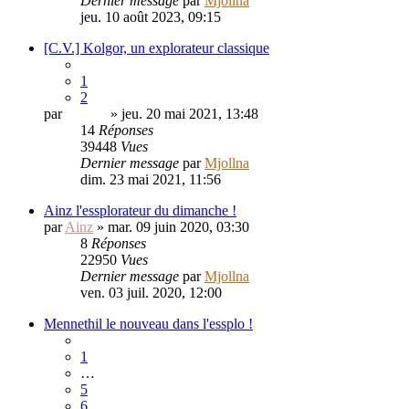
Dernier message
par
Mjollna
jeu. 10 août 2023, 09:15
[C.V.] Kolgor, un explorateur classique
1
2
par
Kolgor
» jeu. 20 mai 2021, 13:48
14
Réponses
39448
Vues
Dernier message
par
Mjollna
dim. 23 mai 2021, 11:56
Ainz l'essplorateur du dimanche !
par
Ainz
» mar. 09 juin 2020, 03:30
8
Réponses
22950
Vues
Dernier message
par
Mjollna
ven. 03 juil. 2020, 12:00
Mennethil le nouveau dans l'essplo !
1
…
5
6