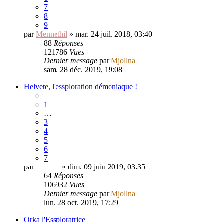
7
8
9
par
Mennethil
» mar. 24 juil. 2018, 03:40
88
Réponses
121786
Vues
Dernier message
par
Mjollna
sam. 28 déc. 2019, 19:08
Helvete, l'essploration démoniaque !
1
…
3
4
5
6
7
par
Helvete
» dim. 09 juin 2019, 03:35
64
Réponses
106932
Vues
Dernier message
par
Mjollna
lun. 28 oct. 2019, 17:29
Orka l'Essploratrice