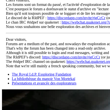
Chers visiteurs,
Les forums sont un format du passé, et l'activité d'essploration de l
C'est pourquoi le forum a dorénavant le statut d'archive en "lecture 
Bien qu'il soit toujours possible de se logguer et de lire les messag
Le discord de la RIdPEF :
https://discordapp.com/invite/rjgCcCr
(o
Le chan IRC #ridpef sur quakenet :
https://webchat.quakenet.org/?
Nous vous souhaitons une belle essploration des archives et bienv
Dear visitors,
Forums are a medium of the past, and nowadays the essploration ac
That's why the forum has been changed into a read-only archive.
Although it is still possible to login and read messages, writing and
The RIdPEF's discord:
https://discordapp.com/invite/rjgCcCr
(or ju
The #ridpef IRC channel on quakenet:
https://webchat.quakenet.or
Note that we're still mainly a french speaking community, but we
The Royal I.d.P. Essploring Fundation
La bibliothèque du manoir Von Mortekaï
Présentations et avancée des essplorateurs