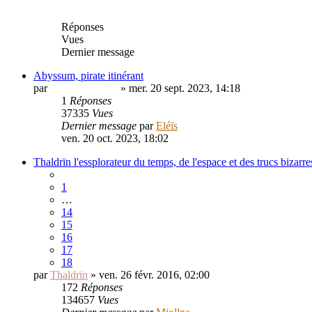
Réponses
Vues
Dernier message
Abyssum, pirate itinérant
par
PouletSansTete
» mer. 20 sept. 2023, 14:18
1
Réponses
37335
Vues
Dernier message
par
Eléïs
ven. 20 oct. 2023, 18:02
Thaldrïn l'essplorateur du temps, de l'espace et des trucs bizarre
1
…
14
15
16
17
18
par
Thaldrïn
» ven. 26 févr. 2016, 02:00
172
Réponses
134657
Vues