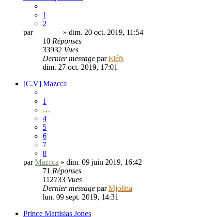
1
2
par
Orkaelle
» dim. 20 oct. 2019, 11:54
10
Réponses
33932
Vues
Dernier message
par
Eléïs
dim. 27 oct. 2019, 17:01
[C.V] Mazcca
1
…
4
5
6
7
8
par
Mazcca
» dim. 09 juin 2019, 16:42
71
Réponses
112733
Vues
Dernier message
par
Mjollna
lun. 09 sept. 2019, 14:31
Prince Martisias Jones