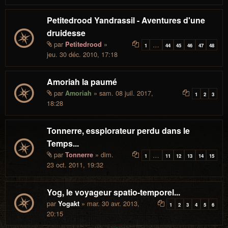
Petitedrood Yandrassil - Aventures d'une
druidesse
par
»
Petitedrood
…
1
44
45
46
47
48
jeu. 30 déc. 2010, 17:18
Amoriah la paumé
par
» sam. 08 juil. 2017,
Amoriah
1
2
3
18:28
Tonnerre, essplorateur perdu dans le
Temps...
par
» dim.
Tonnerre
…
1
11
12
13
14
15
23 oct. 2011, 19:32
Yog, le voyageur spatio-temporel...
par
» mar. 30 avr. 2013,
Yogakt
1
2
3
4
5
6
20:15