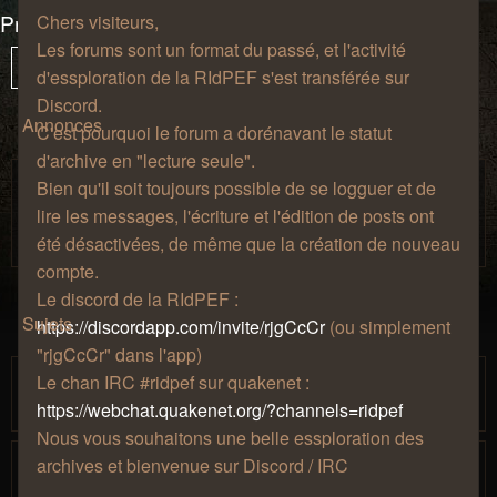
Présentations et avancée des essplorateurs
Chers visiteurs,
Les forums sont un format du passé, et l'activité
235 sujets
Vous
1
Sui
Verrouillé
d'essploration de la RIdPEF s'est transférée sur
êtes
Discord.
à
Annonces
C'est pourquoi le forum a dorénavant le statut
la
d'archive en "lecture seule".
page
Règles de bienséance.
Bien qu'il soit toujours possible de se logguer et de
Salon de
par
» jeu. 27 août 2009, 12:57 » dans
Zhao
lire les messages, l'écriture et l'édition de posts ont
café
été désactivées, de même que la création de nouveau
compte.
Le discord de la RIdPEF :
Sujets
https://discordapp.com/invite/rjgCcCr
(ou simplement
"rjgCcCr" dans l'app)
Abyssum, pirate itinérant
Le chan IRC #ridpef sur quakenet :
par
» mer. 20 sept. 2023, 14:18
PouletSansTete
https://webchat.quakenet.org/?channels=ridpef
Nous vous souhaitons une belle essploration des
Thaldrïn l'essplorateur du temps, de
archives et bienvenue sur Discord / IRC
l'espace et des trucs bizarres.