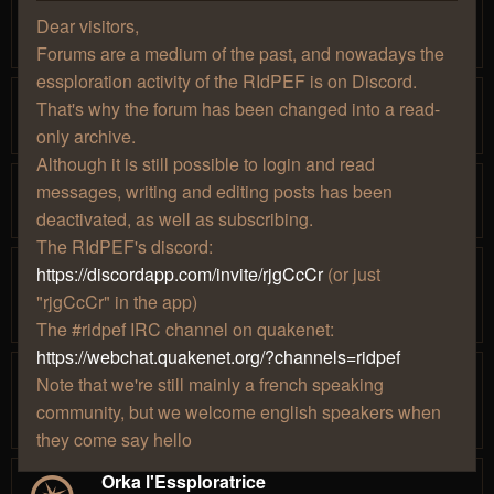
par
» ven.
Thaldrïn
…
Dear visitors,
1
14
15
16
17
18
26 févr. 2016, 02:00
Forums are a medium of the past, and nowadays the
essploration activity of the RIdPEF is on Discord.
[C.V.] Kolgor, un explorateur classique
That's why the forum has been changed into a read-
par
» jeu. 20 mai 2021, 13:48
Kolgor
1
2
only archive.
Although it is still possible to login and read
Ainz l'essplorateur du dimanche !
messages, writing and editing posts has been
par
» mar. 09 juin 2020, 03:30
Ainz
deactivated, as well as subscribing.
The RIdPEF's discord:
Mennethil le nouveau dans l'essplo !
https://discordapp.com/invite/rjgCcCr
(or just
par
» mar. 24
Mennethil
…
"rjgCcCr" in the app)
1
5
6
7
8
9
juil. 2018, 03:40
The #ridpef IRC channel on quakenet:
https://webchat.quakenet.org/?channels=ridpef
Helvete, l'essploration démoniaque !
Note that we're still mainly a french speaking
par
» dim. 09 juin
Helvete
…
1
3
4
5
6
7
community, but we welcome english speakers when
2019, 03:35
they come say hello
Orka l'Essploratrice