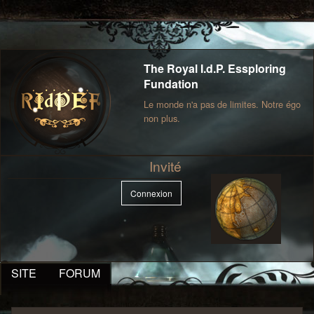
The Royal I.d.P. Essploring
Fundation
Le monde n'a pas de limites. Notre égo
non plus.
Invité
Connexion
SITE
FORUM