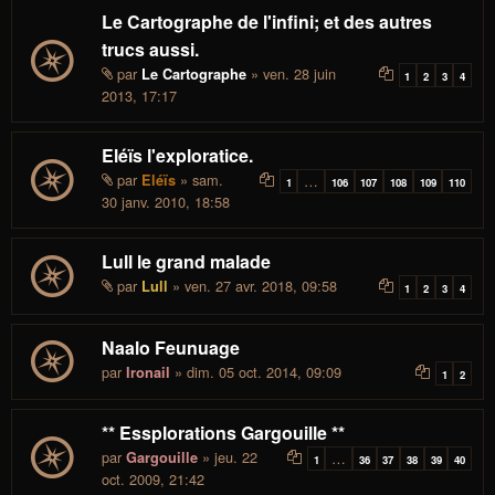
Le Cartographe de l'infini; et des autres
trucs aussi.
par
» ven. 28 juin
Le Cartographe
1
2
3
4
2013, 17:17
Eléïs l'exploratice.
par
» sam.
Eléïs
…
1
106
107
108
109
110
30 janv. 2010, 18:58
Lull le grand malade
par
» ven. 27 avr. 2018, 09:58
Lull
1
2
3
4
Naalo Feunuage
par
» dim. 05 oct. 2014, 09:09
Ironail
1
2
** Essplorations Gargouille **
par
» jeu. 22
Gargouille
…
1
36
37
38
39
40
oct. 2009, 21:42