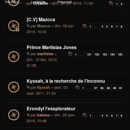
The Royal I.d.P. Essploring Fundation
La bibliothèque du manoir Von Mortekaï
Présentations et avancée des essplorateurs
par
» dim. 20 oct. 2019, 11:54
Orkaelle
1
2
[C.V] Mazcca
par
» dim. 09 juin
Mazcca
…
1
4
5
6
7
8
2019, 16:42
Prince Martisias Jones
par
»
martisias
…
1
121
122
123
124
125
dim. 12 déc. 2010,
21:38
Kyssah, à la recherche de l'inconnu
par
» sam. 03
Kyssah
…
1
57
58
59
60
61
sept. 2011, 21:24
Erondyl l'essplorateur
par
» dim. 28 janv.
babass
…
1
4
5
6
7
8
2018, 10:48