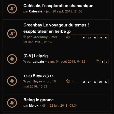
Cafésalé, l'essploration chamanique
par
» jeu. 20 sept. 2018, 21:03
Cafésalé
Greenbay Le voyageur du temps !
essplorateur en herbe ;p
par
» mer.
Greenbay
…
1
31
32
33
34
35
23 déc. 2015, 01:39
[C.V] Leipzig
par
» sam. 04 août 2018, 04:32
Leipzig
1
2
<><>Reyav<><>
par
» lun. 16
Reyav
…
1
26
27
28
29
30
mai 2016, 15:53
Being le gnome
par
» dim. 22 juil. 2018, 03:34
Melox