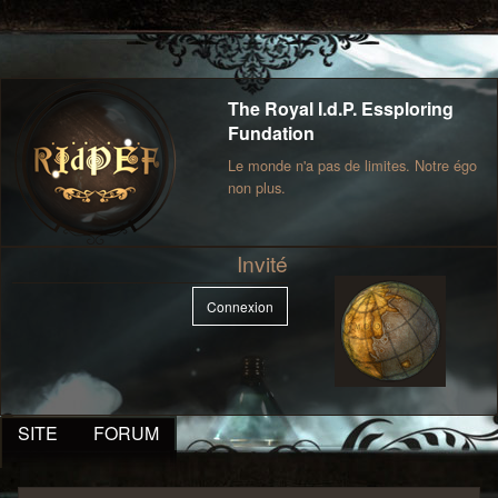
The Royal I.d.P. Essploring
Fundation
Le monde n'a pas de limites. Notre égo
non plus.
Invité
Connexion
SITE
FORUM