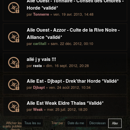
Aile Ouest - Tonnaire - Conseil des Ombres -
Horde *validé*
par
» ven. 19 avr. 2013, 14:48
Tonnerre
Aile Ouest - Azzor - Culte de la Rive Noire -
Alliance *validé*
par
» sam. 22 déc. 2012, 00:10
carlitall
allé j y vais !!!
par
» dim. 16 sept. 2012, 20:28
rasta
Aile Est - Djbapt - Drek'thar Horde *Validé*
par
» ven. 24 août 2012, 10:34
Djbapt
Aile Est Weak Eldre Thalas *Validé*
par
» mer. 25 juil. 2012, 18:20
Weak
Afficher les
Trier par :
sujets publiés
depuis :