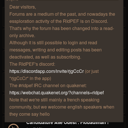
Dear visitors,
Candidature Aile Ouest: Ainz
Forums are a medium of the past, and nowadays the
par
» ven. 03 juil. 2020, 17:10
Ainz
essploration activity of the RIdPEF is on Discord.
That's why the forum has been changed into a read-
Candidature Aile Ouest : Mennethil
only archive.
par
» sam. 05 janv. 2019, 15:43
Mennethil
Although it is still possible to login and read
messages, writing and editing posts has been
Candidature aile ouest babass : Erondyl
deactivated, as well as subscribing.
par
» mer. 17 janv. 2018, 21:35
babass
The RIdPEF's discord:
1
2
https://discordapp.com/invite/rjgCcCr
(or just
"rjgCcCr" in the app)
Candidature Aile Ouest mimi181001
The #ridpef IRC channel on quakenet:
par
» lun. 10 juil. 2017, 03:27
mimi181001
https://webchat.quakenet.org/?channels=ridpef
Note that we're still mainly a french speaking
Candidature Aile Ouest MrJbf *validé*
community, but we welcome english speakers when
par
» mer. 17 mai 2017, 17:37
MrJbf
they come say hello
Candidature Aile Ouest : Flobadiman !