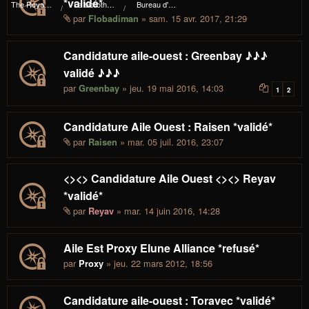
*validé*
The Royal I.d.P. Essploring Fundation
La bibliothèque du manoir Von Mortekaï
Bureau d'admission
par
» sam. 15 avr. 2017, 21:29
Flobadiman
Candidature aile-ouest : Greenbay ♪♪♪
validé ♪♪♪
par
» jeu. 19 mai 2016, 14:03
Greenbay
1
2
Candidature Aile Ouest : Raisen *validé*
par
» mar. 05 juil. 2016, 23:07
Raisen
<><> Candidature Aile Ouest <><> Reyav
*validé*
par
» mar. 14 juin 2016, 14:28
Reyav
Aile Est Proxy Elune Alliance *refusé*
par
» jeu. 22 mars 2012, 18:56
Proxy
Candidature aile-ouest : Toravec *validé*