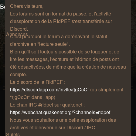
Bureau d'admission
Chers visiteurs,
Les forums sont un format du passé, et l'activité
65 sujets
Vous
1
Sui
Verrouillé
d'essploration de la RIdPEF s'est transférée sur
êtes
Discord.
à
Annonces
C'est pourquoi le forum a dorénavant le statut
la
d'archive en "lecture seule".
page
Accéder à l'aile Est
Bien qu'il soit toujours possible de se logguer et de
par
» dim. 17 avr. 2016, 11:20
Mjollna
lire les messages, l'écriture et l'édition de posts ont
été désactivées, de même que la création de nouveau
Accéder à l'aile Ouest
compte.
par
» dim. 17 avr. 2016, 11:18
Mjollna
Le discord de la RIdPEF :
https://discordapp.com/invite/rjgCcCr
(ou simplement
Règles de bienséance.
"rjgCcCr" dans l'app)
Salon de
par
» jeu. 27 août 2009, 12:57 » dans
Le chan IRC #ridpef sur quakenet :
Zhao
café
https://webchat.quakenet.org/?channels=ridpef
Nous vous souhaitons une belle essploration des
archives et bienvenue sur Discord / IRC
Sujets