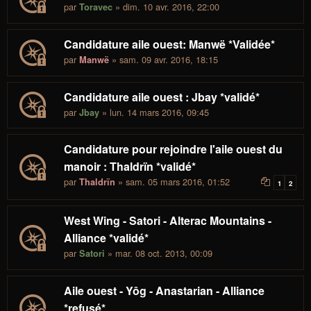
par
» dim. 10 avr. 2016, 22:00
Toravec
Candidature aile ouest: Manwë *Validée*
par
» sam. 09 avr. 2016, 18:15
Manwë
Candidature aile ouest : Jbay *validé*
par
» lun. 14 mars 2016, 09:45
Jbay
Candidature pour rejoindre l'aile ouest du
manoir : Thaldrïn *validé*
par
» sam. 05 mars 2016, 01:52
Thaldrïn
1
2
West Wing - Satori - Alterac Mountains -
Alliance *validé*
par
» mar. 08 oct. 2013, 00:09
Satori
Aile ouest - Yôg - Anastarian - Alliance
*refusé*