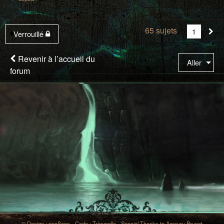
65 sujets
Vous
1
Sui
Verrouillé
êtes
à
Revenir à l’accueil du
Aller
la
forum
page
© Design : nooSens - Code : Trèsmollo - Special Thanks to Amaury Brunet