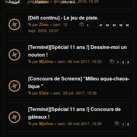
par
» dim. 01 sept. 2019, 14:25
Mjollna
The Royal I.d.P. Essploring Fundation
La bibliothèque du manoir Von Mortekaï
Défis et événements
[Défi continu] - Le jeu de piste.
par
» sam. 12
Zhao
…
1
41
42
43
44
45
sept. 2009, 23:07
[Terminé][Spécial 11 ans !] Dessine-moi un
nouton !
par
» sam. 06 mai 2017, 19:33
Mjollna
1
2
3
[Concours de Screens] "Milieu aqua-chaos-
tique "
par
» sam. 29 juil. 2017, 15:35
Eléïs
[Terminé][Spécial 11 ans !] Concours de
gâteaux !
par
» sam. 06 mai 2017, 19:36
Mjollna
1
2