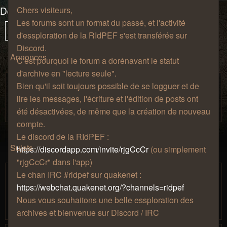
Défis et événements
Chers visiteurs,
Les forums sont un format du passé, et l'activité
87 sujets
Vous
1
Sui
Verrouillé
d'essploration de la RIdPEF s'est transférée sur
êtes
Discord.
à
Annonces
C'est pourquoi le forum a dorénavant le statut
la
d'archive en "lecture seule".
page
Règles de bienséance.
Bien qu'il soit toujours possible de se logguer et de
Salon de
par
» jeu. 27 août 2009, 12:57 » dans
Zhao
lire les messages, l'écriture et l'édition de posts ont
café
été désactivées, de même que la création de nouveau
compte.
Le discord de la RIdPEF :
Sujets
https://discordapp.com/invite/rjgCcCr
(ou simplement
"rjgCcCr" dans l'app)
[Événement] La p'tite bête qui monte, qui
Le chan IRC #ridpef sur quakenet :
monte
https://webchat.quakenet.org/?channels=ridpef
par
» lun. 05 sept. 2016,
Trèsmollo
Nous vous souhaitons une belle essploration des
1
2
3
4
20:26
archives et bienvenue sur Discord / IRC