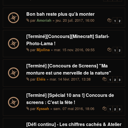
Bon bah reste plus qu'à monter
par
» jeu. 20 juil. 2017, 16:00
Amoriah
1
2
[Terminé][Concours][Minecraft] Safari-
Photo-Lama !
par
» mar. 15 nov. 2016, 09:55
Mjollna
1
2
[Terminé] [Concours de Screens] "Ma
monture est une merveille de la nature"
par
» mar. 14 févr. 2017, 13:38
Eléïs
1
2
3
[Terminé] [Spécial 10 ans !] Concours de
screens : C'est la fête !
par
» sam. 07 mai 2016, 18:06
Kyssah
1
2
3
[Défi continu] - Les chiffres cachés & Atelier