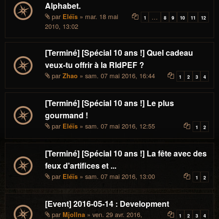
Alphabet.
par
» mar. 18 mai
Eléïs
…
1
8
9
10
11
12
2010, 13:02
[Terminé] [Spécial 10 ans !] Quel cadeau
veux-tu offrir à la RIdPEF ?
par
» sam. 07 mai 2016, 16:44
Zhao
1
2
3
4
[Terminé] [Spécial 10 ans !] Le plus
gourmand !
par
» sam. 07 mai 2016, 12:55
Eléïs
1
2
[Terminé] [Spécial 10 ans !] La fête avec des
feux d'artifices et ...
par
» sam. 07 mai 2016, 13:00
Eléïs
1
2
[Event] 2016-05-14 : Development
par
» ven. 29 avr. 2016,
Mjollna
1
2
3
4