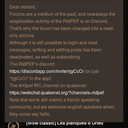
[wow classic] et [wow pas classic]
Dear visitors,
Concours de screens en noir et blanc
Forums are a medium of the past, and nowadays the
par
» mer. 11 sept. 2019, 13:31
Eléïs
1
2
essploration activity of the RIdPEF is on Discord.
That's why the forum has been changed into a read-
Troberinoscope
only archive.
par
» jeu. 01 mars 2018, 17:35
Eléïs
1
2
3
4
Although it is still possible to login and read
messages, writing and editing posts has been
Doodanoscope
deactivated, as well as subscribing.
par
» mar. 06 mars 2018, 06:08
Reyav
The RIdPEF's discord:
1
2
https://discordapp.com/invite/rjgCcCr
(or just
"rjgCcCr" in the app)
[Défi continu] - Reconnaitre le passé.
par
» mer. 24 nov. 2010, 22:22
The #ridpef IRC channel on quakenet:
Eléïs
1
2
3
4
https://webchat.quakenet.org/?channels=ridpef
Note that we're still mainly a french speaking
[Wow Classic] Event avec des niveaux 1
community, but we welcome english speakers when
par
» dim. 22 sept. 2019, 15:59
Mjollna
1
2
they come say hello
[Wow classic] Les planques d'Ortell