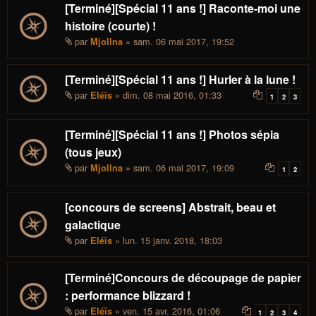
[Terminé][Spécial 11 ans !] Raconte-moi une
histoire (courte) !
par
» sam. 06 mai 2017, 19:52
Mjollna
[Terminé][Spécial 11 ans !] Hurler à la lune !
par
» dim. 08 mai 2016, 01:33
Eléïs
1
2
3
[Terminé][Spécial 11 ans !] Photos sépia
(tous jeux)
par
» sam. 06 mai 2017, 19:09
Mjollna
1
2
[concours de screens] Abstrait, beau et
galactique
par
» lun. 15 janv. 2018, 18:03
Eléïs
[Terminé]Concours de découpage de papier
: performance blizzard !
par
» ven. 15 avr. 2016, 01:06
Eléïs
1
2
3
4