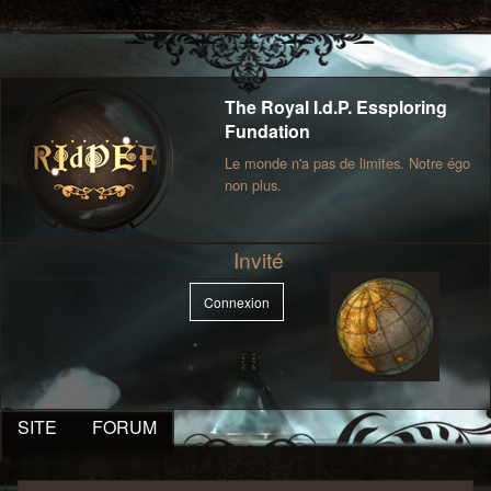
The Royal I.d.P. Essploring
Fundation
Le monde n'a pas de limites. Notre égo
non plus.
Invité
Connexion
SITE
FORUM