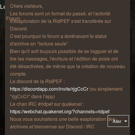
Les salons du manoir Von Mortekai
Chers visiteurs,
Les forums sont un format du passé, et l'activité
Forum
d'essploration de la RIdPEF s'est transférée sur
Discord.
Discussions au coin du feu
C'est pourquoi le forum a dorénavant le statut
Prenez une chopine, installez-vous confortablement sur un
d'archive en "lecture seule".
fauteuil à côté de la cheminée, puis discutez de tout, de
Bien qu'il soit toujours possible de se logguer et de
rien, et de n'importe quoi ! Votre musique préférée, vos
lire les messages, l'écriture et l'édition de posts ont
passions les plus étranges, votre amour pour le café, tout
ceci a sa place ici.
été désactivées, de même que la création de nouveau
compte.
Jeux-vidéo
Le discord de la RIdPEF :
Parce que les jeux-vidéo c'est sympa. Si vous vouler jouer
https://discordapp.com/invite/rjgCcCr
(ou simplement
ensemble, participer à la vie de notre serveur minecraft,
"rjgCcCr" dans l'app)
présenter votre collection ou parler de votre jeu du
Le chan IRC #ridpef sur quakenet :
moment, c'est l'endroit !
https://webchat.quakenet.org/?channels=ridpef
Nous vous souhaitons une belle essploration des
Aller
archives et bienvenue sur Discord / IRC