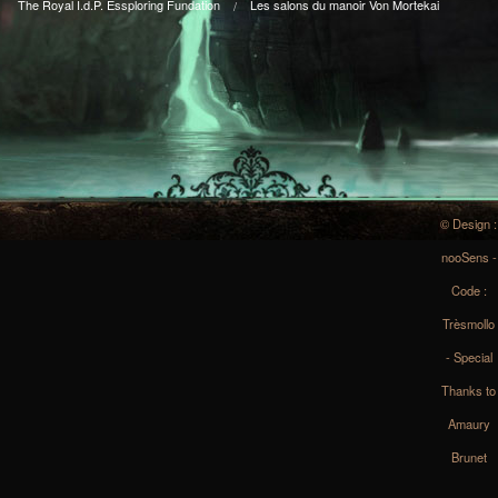
The Royal I.d.P. Essploring Fundation
Les salons du manoir Von Mortekai
© Design :
nooSens -
Code :
Trèsmollo
- Special
Thanks to
Amaury
Brunet