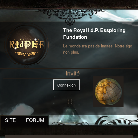
The Royal I.d.P. Essploring
Fundation
Le monde n'a pas de limites. Notre égo
non plus.
Invité
Connexion
SITE
FORUM